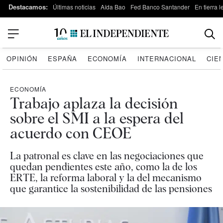
Destacamos:
Últimas noticias
Aída Bao
Fed Banco Santander
En tierra 
OPINIÓN
ESPAÑA
ECONOMÍA
INTERNACIONAL
CIE
ECONOMÍA
Trabajo aplaza la decisión
sobre el SMI a la espera del
acuerdo con CEOE
La patronal es clave en las negociaciones que
quedan pendientes este año, como la de los
ERTE, la reforma laboral y la del mecanismo
que garantice la sostenibilidad de las pensiones