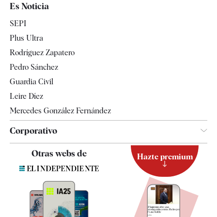
España
Es Noticia
Economía
SEPI
Internacional
Plus Ultra
Gente
Rodríguez Zapatero
Televisión
Pedro Sánchez
Tendencias
Guardia Civil
Leire Díez
Mercedes González Fernández
Corporativo
Contacto
Otras webs de
Hazte premium
Suscripción
Newsletter
Apps
Quiénes somos