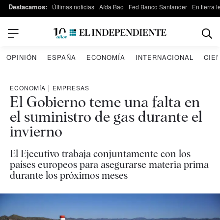
Destacamos:
Últimas noticias
Aída Bao
Fed Banco Santander
En tierra 
OPINIÓN
ESPAÑA
ECONOMÍA
INTERNACIONAL
CIE
ECONOMÍA
|
EMPRESAS
El Gobierno teme una falta en
el suministro de gas durante el
invierno
El Ejecutivo trabaja conjuntamente con los
países europeos para asegurarse materia prima
durante los próximos meses