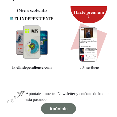
Contacto
Otras webs de
Hazte premium
Suscripción
Newsletter
Apps
Quiénes somos
Especificaciones
ia.elindependiente.com
Suscríbete
Apúntate a nuestra Newsletter y entérate de lo que
está pasando
Apúntate