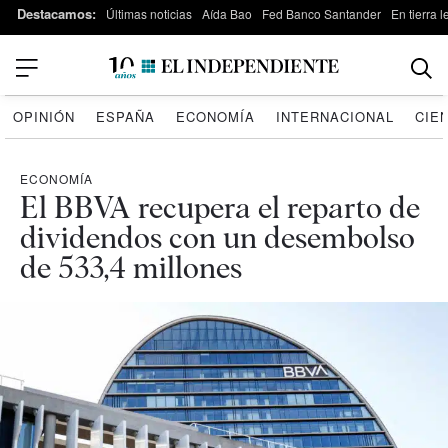
Destacamos:
Últimas noticias
Aída Bao
Fed Banco Santander
En tierra 
OPINIÓN
ESPAÑA
ECONOMÍA
INTERNACIONAL
CIE
ECONOMÍA
El BBVA recupera el reparto de
dividendos con un desembolso
de 533,4 millones