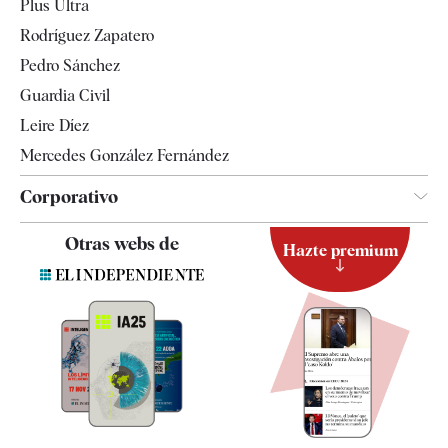
Plus Ultra
Gente
Rodríguez Zapatero
Televisión
Pedro Sánchez
Tendencias
Guardia Civil
Leire Díez
Mercedes González Fernández
Corporativo
Contacto
Otras webs de
Hazte premium
Suscripción
Newsletter
Apps
Quiénes somos
Especificaciones