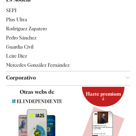
Economía
SEPI
Internacional
Plus Ultra
Gente
Rodríguez Zapatero
Televisión
Pedro Sánchez
Tendencias
Guardia Civil
Leire Díez
Mercedes González Fernández
Corporativo
Contacto
Otras webs de
Hazte premium
Suscripción
Newsletter
Apps
Quiénes somos
Especificaciones