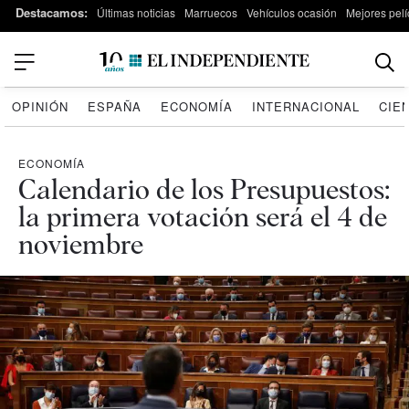
Destacamos:
Últimas noticias
Marruecos
Vehículos ocasión
Mejores pelí
OPINIÓN
ESPAÑA
ECONOMÍA
INTERNACIONAL
CIE
ECONOMÍA
Calendario de los Presupuestos:
la primera votación será el 4 de
noviembre