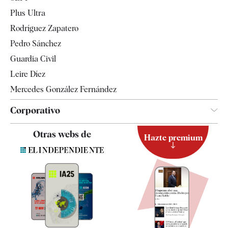
Internacional
Plus Ultra
Gente
Rodríguez Zapatero
Televisión
Pedro Sánchez
Tendencias
Guardia Civil
Leire Díez
Mercedes González Fernández
Corporativo
Contacto
Otras webs de
Hazte premium
Suscripción
Newsletter
Apps
Quiénes somos
Especificaciones