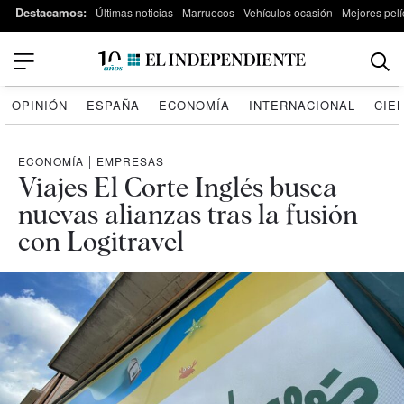
Destacamos:
Últimas noticias
Marruecos
Vehículos ocasión
Mejores pelí
OPINIÓN
ESPAÑA
ECONOMÍA
INTERNACIONAL
CIE
ECONOMÍA
|
EMPRESAS
Viajes El Corte Inglés busca
nuevas alianzas tras la fusión
con Logitravel