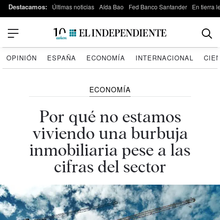
Destacamos:
Últimas noticias
Aída Bao
Fed Banco Santander
En tierra 
OPINIÓN
ESPAÑA
ECONOMÍA
INTERNACIONAL
CIE
ECONOMÍA
Por qué no estamos
viviendo una burbuja
inmobiliaria pese a las
cifras del sector