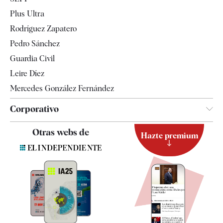
Internacional
Plus Ultra
Gente
Rodríguez Zapatero
Televisión
Pedro Sánchez
Tendencias
Guardia Civil
Leire Díez
Mercedes González Fernández
Corporativo
Contacto
Otras webs de
Hazte premium
Suscripción
Newsletter
Apps
Quiénes somos
Especificaciones