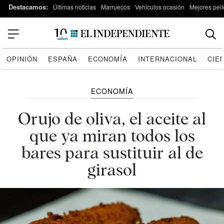
Destacamos:
Últimas noticias
Marruecos
Vehículos ocasión
Mejores pelí
OPINIÓN
ESPAÑA
ECONOMÍA
INTERNACIONAL
CIE
ECONOMÍA
Orujo de oliva, el aceite al
que ya miran todos los
bares para sustituir al de
girasol