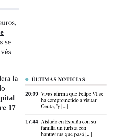
euros,
te
s se
avés
era la
ÚLTIMAS NOTICIAS
do
Vivas afirma que Felipe VI se
20:09
pital
ha comprometido a visitar
re 17
Ceuta, "y [...]
Aislado en España con su
17:44
familia un turista con
hantavirus que pasó [...]