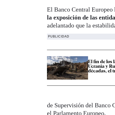
El Banco Central Europeo h
la exposición de las enti
adelantado que la estabilid
PUBLICIDAD
El fin de los 
Ucrania y Ru
décadas, el t
de Supervisión del Banco 
el Parlamento Europeo.