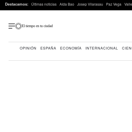
Destacamos:
Últimas noticias
Aída Bao
Josep Vilarasau
Paz Vega
Vall
El tiempo en tu ciudad
OPINIÓN
ESPAÑA
ECONOMÍA
INTERNACIONAL
CIEN