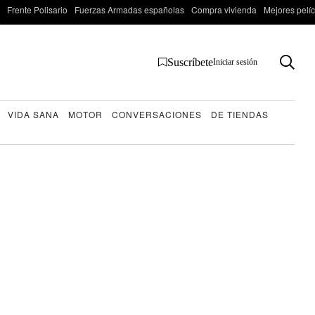
Frente Polisario
Fuerzas Armadas españolas
Compra vivienda
Mejores pelí
Suscríbete
Iniciar sesión
VIDA SANA
MOTOR
CONVERSACIONES
DE TIENDAS