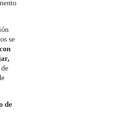
umento
ión
cos se
 con
jar,
 de
de
o de