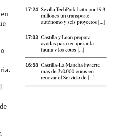
Sevilla TechPark licita por 19,8
17:24
 en
millones un transporte
autónomo y seis proyectos [...]
que
Castilla y León prepara
17:03
ayudas para recuperar la
co
fauna y los cotos [...]
Castilla-La Mancha invierte
16:58
ria.
más de 370.000 euros en
renovar el Servicio de [...]
l
 de
a