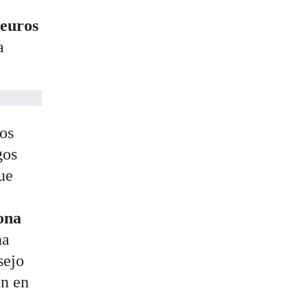
 euros
a
los
gos
ue
zona
ha
sejo
ón en