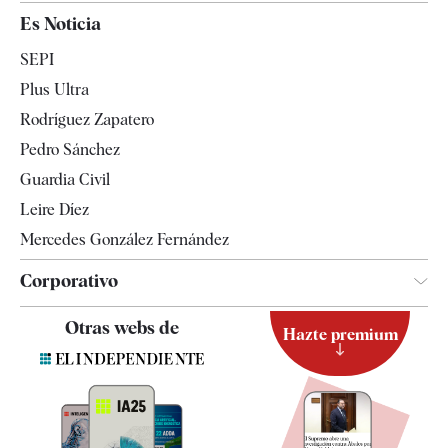
España
Es Noticia
Economía
SEPI
Internacional
Plus Ultra
Gente
Rodríguez Zapatero
Televisión
Pedro Sánchez
Tendencias
Guardia Civil
Leire Díez
Mercedes González Fernández
Corporativo
Contacto
Otras webs de
Hazte premium
Suscripción
Newsletter
Apps
Quiénes somos