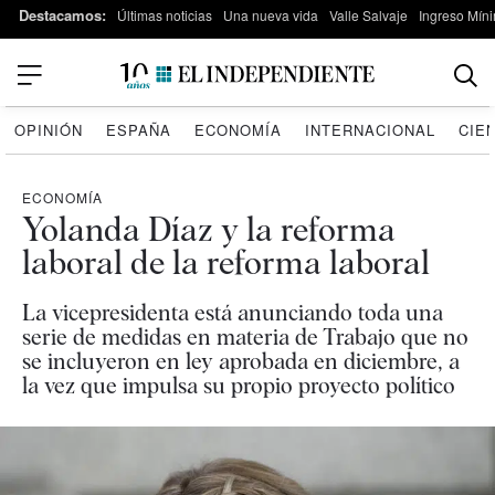
Destacamos:
Últimas noticias
Una nueva vida
Valle Salvaje
Ingreso Míni
OPINIÓN
ESPAÑA
ECONOMÍA
INTERNACIONAL
CIE
ECONOMÍA
Yolanda Díaz y la reforma
laboral de la reforma laboral
La vicepresidenta está anunciando toda una
serie de medidas en materia de Trabajo que no
se incluyeron en ley aprobada en diciembre, a
la vez que impulsa su propio proyecto político