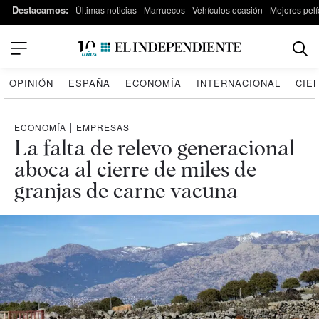
Destacamos:
Últimas noticias
Marruecos
Vehículos ocasión
Mejores pelí
OPINIÓN
ESPAÑA
ECONOMÍA
INTERNACIONAL
CIE
ECONOMÍA
|
EMPRESAS
La falta de relevo generacional
aboca al cierre de miles de
granjas de carne vacuna