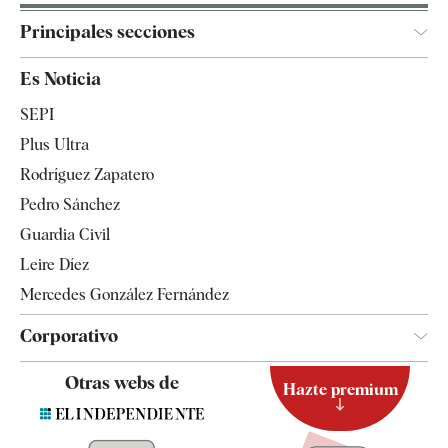
Principales secciones
España
Es Noticia
Economía
SEPI
Internacional
Plus Ultra
Gente
Rodríguez Zapatero
Televisión
Pedro Sánchez
Tendencias
Guardia Civil
Leire Díez
Mercedes González Fernández
Corporativo
Contacto
Otras webs de
Hazte premium
Suscripción
Newsletter