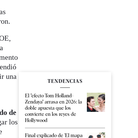
as
ron.
EOE,
la
emento
fendió
ir una
TENDENCIAS
El "efecto Tom Holland-
e
Zendaya" arrasa en 2026: la
doble apuesta que los
do de
convierte en los reyes de
Hollywood
gar los
e
Final explicado de 'El mapa