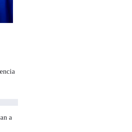
tencia
van a