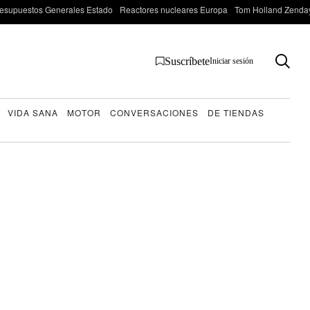
esupuestos Generales Estado
Reactores nucleares Europa
Tom Holland Zenda
Suscríbete
Iniciar sesión
VIDA SANA
MOTOR
CONVERSACIONES
DE TIENDAS