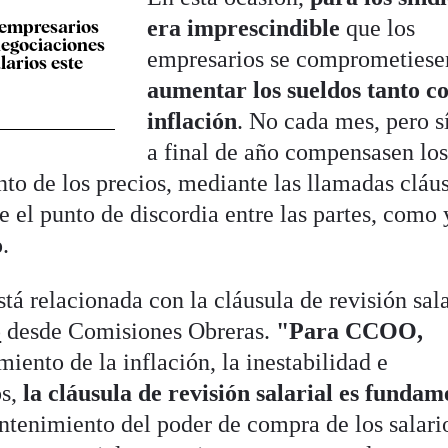
era imprescindible
que los
 empresarios
negociaciones
empresarios se comprometiese
larios este
aumentar los sueldos tanto c
inflación
. No cada mes, pero s
a final de año compensasen lo
nto de los precios, mediante las llamadas cláu
ue el punto de discordia entre las partes, como 
.
tá relacionada con la cláusula de revisión sala
o
desde Comisiones Obreras.
"Para CCOO,
miento de la inflación, la inestabilidad e
os,
la cláusula de revisión salarial es fundam
tenimiento del poder de compra de los salari