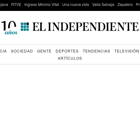
lejana
RTVE
Ingreso Mínimo Vital
Una nueva vida
Valle Salvaje
Zapatero
Pr
CIA
SOCIEDAD
GENTE
DEPORTES
TENDENCIAS
TELEVISIÓN
ARTÍCULOS