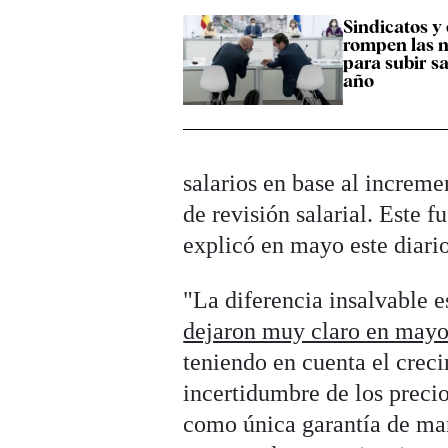
Sindicatos y
rompen las 
para subir sa
año
salarios en base al increme
de revisión salarial. Este f
explicó en mayo este diario
"La diferencia insalvable es
dejaron muy claro en may
teniendo en cuenta el creci
incertidumbre de los preci
como única garantía de man