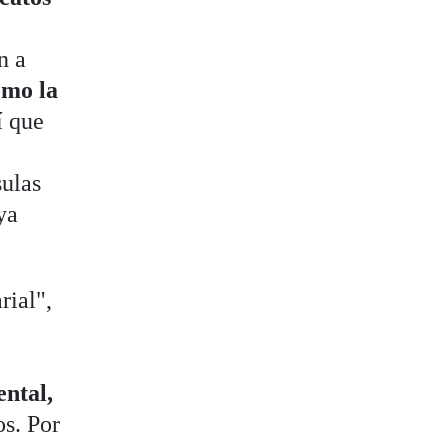
n a
omo la
í que
s
sulas
ya
rial",
ental,
os. Por