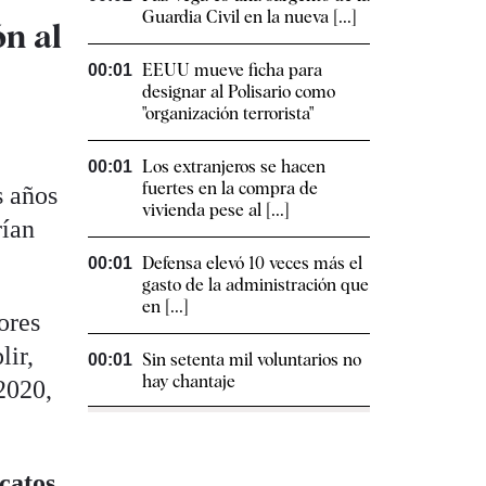
Guardia Civil en la nueva [...]
ón al
EEUU mueve ficha para
00:01
designar al Polisario como
"organización terrorista"
Los extranjeros se hacen
00:01
fuertes en la compra de
s años
vivienda pese al [...]
rían
Defensa elevó 10 veces más el
00:01
gasto de la administración que
en [...]
ores
lir,
Sin setenta mil voluntarios no
00:01
hay chantaje
2020,
icatos