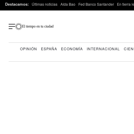
Destacamos:
Últimas noticias
Aída Bao
Fed Banco Santander
En tierra 
El tiempo en tu ciudad
OPINIÓN
ESPAÑA
ECONOMÍA
INTERNACIONAL
CIEN