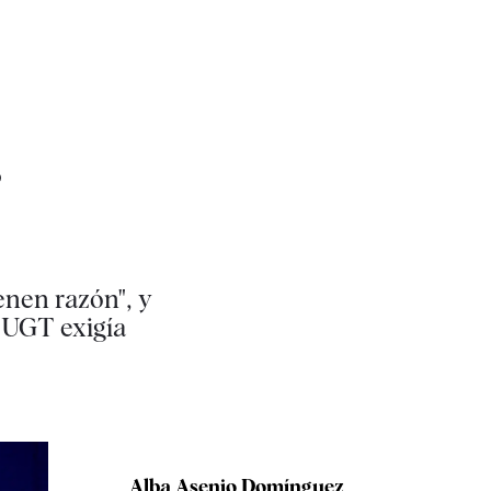
s
ienen razón", y
 UGT exigía
Alba Asenjo Domínguez