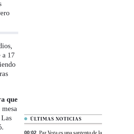
s
Pero
dios,
 a 17
diendo
ras
ra que
a mesa
. Las
ÚLTIMAS NOTICIAS
ó.
Paz Vega es una sargento de la
00:02