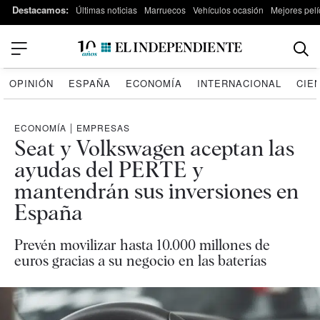
Destacamos:
Últimas noticias
Marruecos
Vehículos ocasión
Mejores pelí
OPINIÓN
ESPAÑA
ECONOMÍA
INTERNACIONAL
CIE
ECONOMÍA
|
EMPRESAS
Seat y Volkswagen aceptan las
ayudas del PERTE y
mantendrán sus inversiones en
España
Prevén movilizar hasta 10.000 millones de
euros gracias a su negocio en las baterías