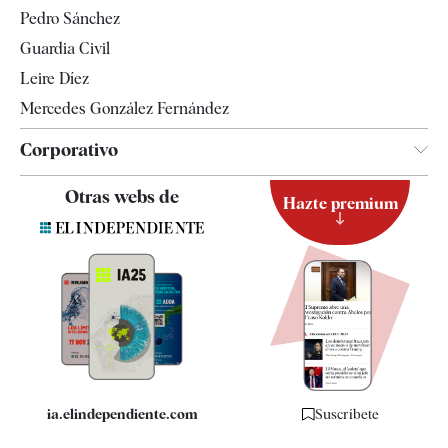
Televisión
Pedro Sánchez
Tendencias
Guardia Civil
Leire Díez
Mercedes González Fernández
Corporativo
Contacto
Otras webs de
Hazte premium
Suscripción
Newsletter
Apps
Quiénes somos
Especificaciones
ia.elindependiente.com
Suscríbete