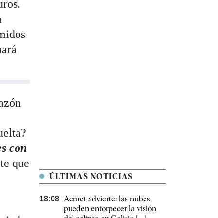
uros.
a
imidos
nará
razón
uelta?
es con
ate que
ÚLTIMAS NOTICIAS
Aemet advierte: las nubes
18:08
pueden entorpecer la visión