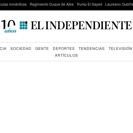
culas románticas
Regimiento Duque de Alba
Trump El Sayed
Laureano Oubiña
CIA
SOCIEDAD
GENTE
DEPORTES
TENDENCIAS
TELEVISIÓN
ARTÍCULOS