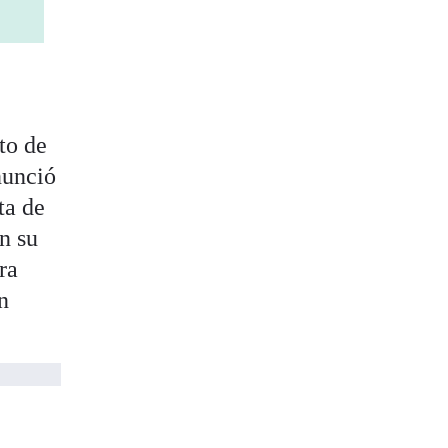
to de
nunció
ta de
n su
ra
n