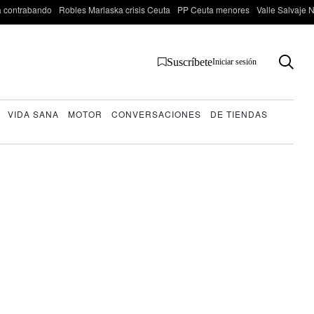
 contrabando
Robles Marlaska crisis Ceuta
PP Ceuta menores
Valle Salvaje N
Suscríbete
Iniciar sesión
VIDA SANA
MOTOR
CONVERSACIONES
DE TIENDAS