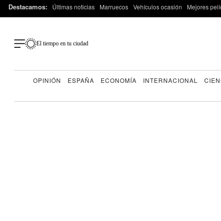
Destacamos:
Últimas noticias
Marruecos
Vehículos ocasión
Mejores pelí
El tiempo en tu ciudad
OPINIÓN
ESPAÑA
ECONOMÍA
INTERNACIONAL
CIEN