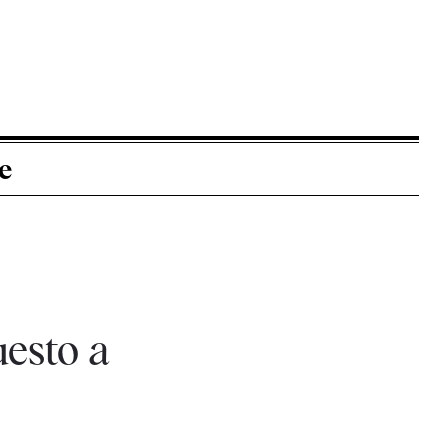
e
esto a