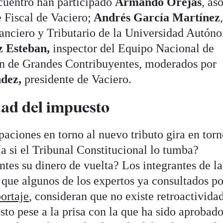
ncuentro han participado
Armando Orejas
, as
 Fiscal de Vaciero;
Andrés García Martínez
anciero y Tributario de la Universidad Autón
z Esteban,
inspector del Equipo Nacional de
ón de Grandes Contribuyentes, moderados por
ndez,
presidente de Vaciero.
dad del impuesto
aciones en torno al nuevo tributo gira en torn
a si el Tribunal Constitucional lo tumba?
ntes su dinero de vuelta? Los integrantes de l
 que algunos de los expertos ya consultados p
portaje
, consideran que no existe retroactivida
to pese a la prisa con la que ha sido aprobado