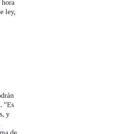
 hora
e ley,
odrán
. "Es
s, y
l
oma de