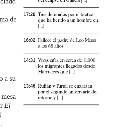
ociado
del eclipse en Galicia [...]
,
Tres detenidos por el tiroteo
17:20
oma de
que ha herido a un hombre en
[...]
Fallece el padre de Leo Messi
16:02
a los 68 años
Vivas cifra en cerca de 11.000
14:31
los migrantes llegados desde
Marruecos que [...]
o a su
Rufián y Turull se enzarzan
13:46
por el segundo aniversario del
a mesa
retorno y [...]
or
El
d
.