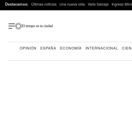
Destacamos:
Últimas noticias
Una nueva vida
Valle Salvaje
Ingreso Míni
El tiempo en tu ciudad
OPINIÓN
ESPAÑA
ECONOMÍA
INTERNACIONAL
CIEN