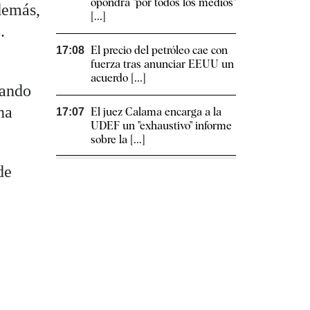
opondrá "por todos los medios"
demás,
[...]
.
El precio del petróleo cae con
17:08
fuerza tras anunciar EEUU un
acuerdo [...]
zando
na
El juez Calama encarga a la
17:07
UDEF un "exhaustivo" informe
sobre la [...]
de
,