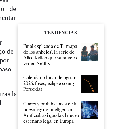
ión de
mentar
TENDENCIAS
r
Final explicado de 'El mapa
go de
de los anhelos', la serie de
Alice Kellen que ya puedes
 por
ver en Netflix
 paso
Calendario lunar de agosto
2026: fases, eclipse solar y
Perseidas
tras la
l
Claves y prohibiciones de la
nueva ley de Inteligencia
Artificial: así queda el nuevo
escenario legal en Europa