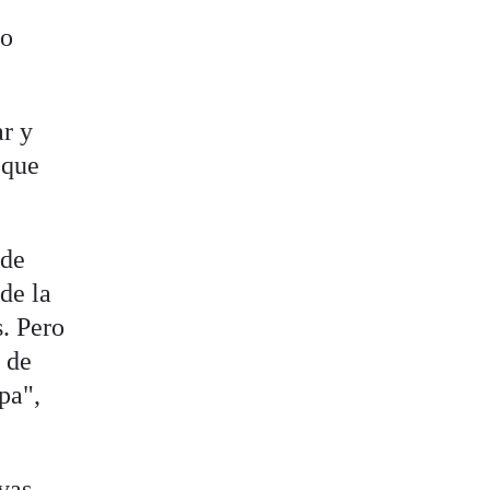
do
ar y
 que
rde
de la
. Pero
 de
pa",
ivas