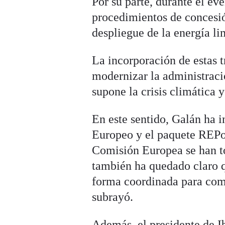
Por su parte, durante el e
procedimientos de concesi
despliegue de la energía li
La incorporación de estas 
modernizar la administració
supone la crisis climática 
En este sentido, Galán ha i
Europeo y el paquete REPo
Comisión Europea se han to
también ha quedado claro q
forma coordinada para comp
subrayó.
Además, el presidente de Ib