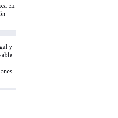
ica en
ión
gal y
vable
iones