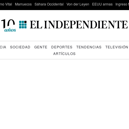
mo Vital
Marruecos
Sáhara Occidental
Von der Leyen
EEUU armas
Ingreso 
CIA
SOCIEDAD
GENTE
DEPORTES
TENDENCIAS
TELEVISIÓN
ARTÍCULOS