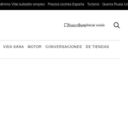
Mínimo Vital subsidio empleo
Precios coches España
Turismo
Guerra Rusia Ucr
Suscríbete
Iniciar sesión
VIDA SANA
MOTOR
CONVERSACIONES
DE TIENDAS