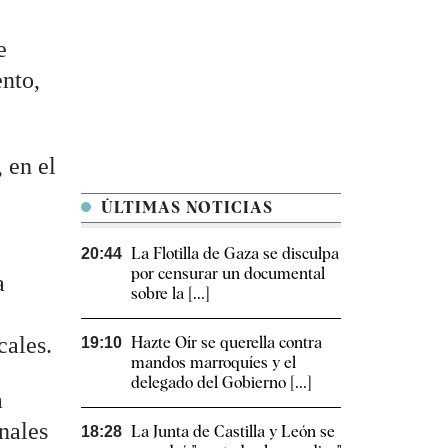
e
ento,
, en el
ÚLTIMAS NOTICIAS
La Flotilla de Gaza se disculpa
20:44
por censurar un documental
a
sobre la [...]
cales.
Hazte Oír se querella contra
19:10
mandos marroquíes y el
delegado del Gobierno [...]
a
nales
La Junta de Castilla y León se
18:28