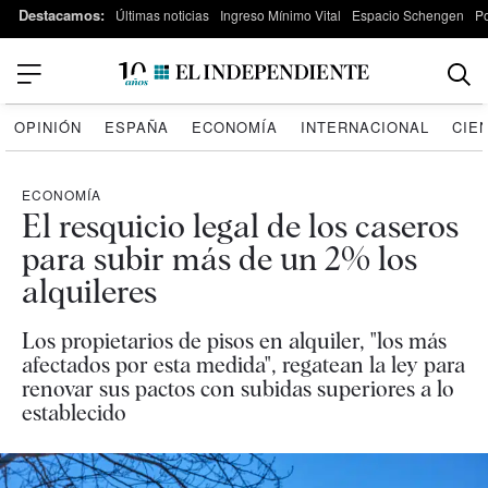
Destacamos:
Últimas noticias
Ingreso Mínimo Vital
Espacio Schengen
P
OPINIÓN
ESPAÑA
ECONOMÍA
INTERNACIONAL
CIE
ECONOMÍA
El resquicio legal de los caseros
para subir más de un 2% los
alquileres
Los propietarios de pisos en alquiler, "los más
afectados por esta medida", regatean la ley para
renovar sus pactos con subidas superiores a lo
establecido