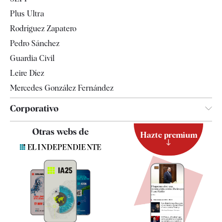
Internacional
Plus Ultra
Gente
Rodríguez Zapatero
Televisión
Pedro Sánchez
Tendencias
Guardia Civil
Leire Díez
Mercedes González Fernández
Corporativo
Contacto
Otras webs de
Hazte premium
Suscripción
Newsletter
Apps
Quiénes somos
Especificaciones