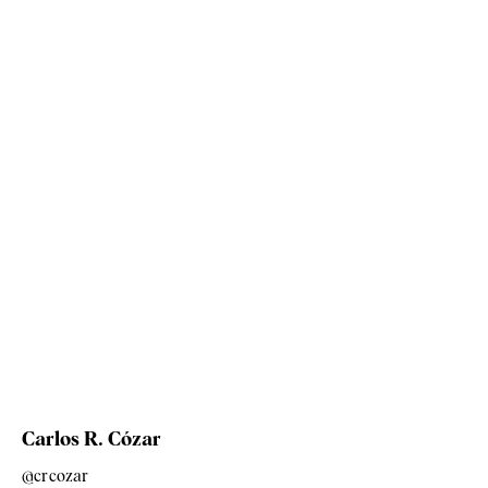
Carlos R. Cózar
@crcozar