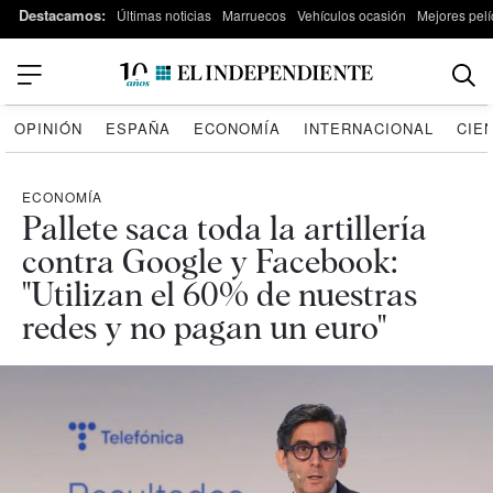
Destacamos:
Últimas noticias
Marruecos
Vehículos ocasión
Mejores pelí
OPINIÓN
ESPAÑA
ECONOMÍA
INTERNACIONAL
CIE
ECONOMÍA
Pallete saca toda la artillería
contra Google y Facebook:
"Utilizan el 60% de nuestras
redes y no pagan un euro"