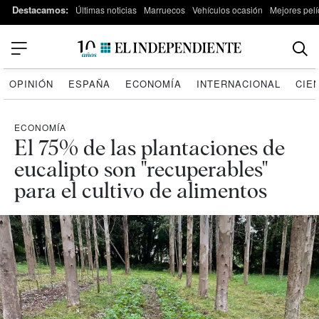
Destacamos:
Últimas noticias
Marruecos
Vehículos ocasión
Mejores pelí
OPINIÓN
ESPAÑA
ECONOMÍA
INTERNACIONAL
CIE
ECONOMÍA
El 75% de las plantaciones de
eucalipto son "recuperables"
para el cultivo de alimentos