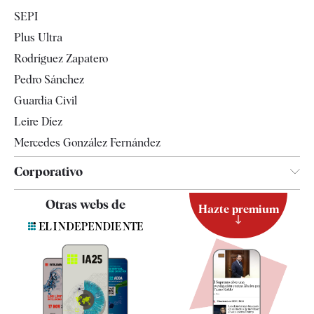
Economía
SEPI
Internacional
Plus Ultra
Gente
Rodríguez Zapatero
Televisión
Pedro Sánchez
Tendencias
Guardia Civil
Leire Díez
Mercedes González Fernández
Corporativo
Contacto
Otras webs de
Hazte premium
Suscripción
Newsletter
Apps
Quiénes somos
Especificaciones