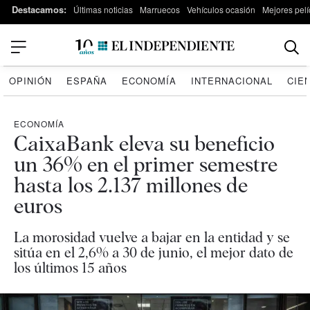
Destacamos:
Últimas noticias
Marruecos
Vehículos ocasión
Mejores pelí
OPINIÓN
ESPAÑA
ECONOMÍA
INTERNACIONAL
CIE
ECONOMÍA
CaixaBank eleva su beneficio
un 36% en el primer semestre
hasta los 2.137 millones de
euros
La morosidad vuelve a bajar en la entidad y se
sitúa en el 2,6% a 30 de junio, el mejor dato de
los últimos 15 años