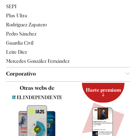
Economía
SEPI
Internacional
Plus Ultra
Gente
Rodríguez Zapatero
Televisión
Pedro Sánchez
Tendencias
Guardia Civil
Leire Díez
Mercedes González Fernández
Corporativo
Contacto
Otras webs de
Hazte premium
Suscripción
Newsletter
Apps
Quiénes somos
Especificaciones