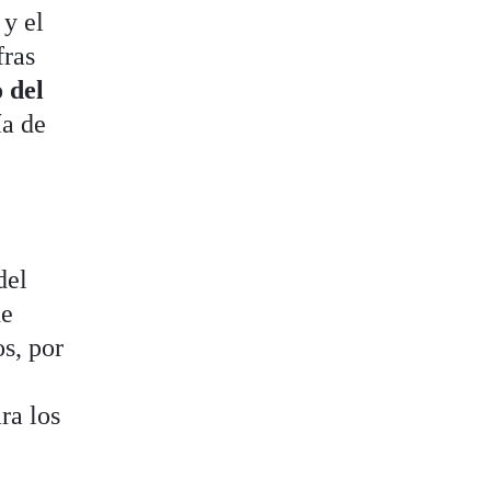
 y el
fras
 del
ía de
del
de
s, por
ra los