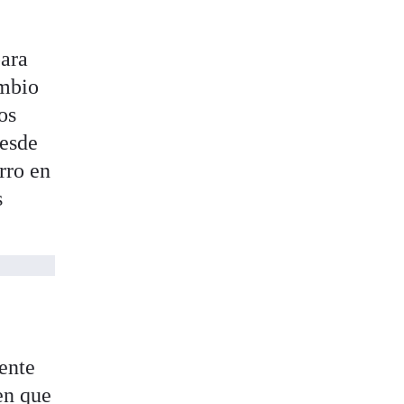
ara
ambio
os
desde
rro en
s
e
iente
en que