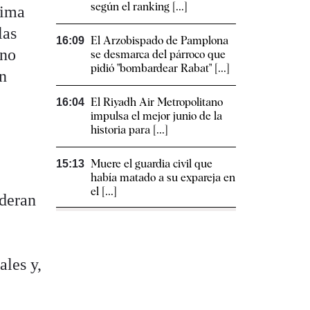
según el ranking [...]
xima
las
El Arzobispado de Pamplona
16:09
 no
se desmarca del párroco que
pidió "bombardear Rabat" [...]
an
El Riyadh Air Metropolitano
16:04
impulsa el mejor junio de la
historia para [...]
Muere el guardia civil que
15:13
había matado a su expareja en
el [...]
ideran
ales y,