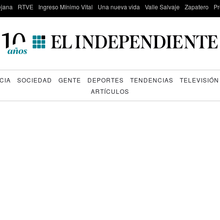
lejana
RTVE
Ingreso Mínimo Vital
Una nueva vida
Valle Salvaje
Zapatero
Pr
CIA
SOCIEDAD
GENTE
DEPORTES
TENDENCIAS
TELEVISIÓN
ARTÍCULOS