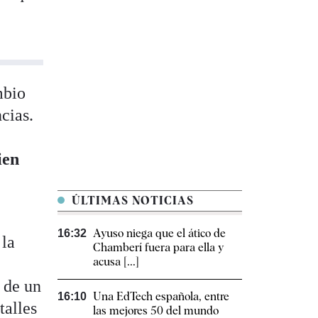
mbio
cias.
ien
ÚLTIMAS NOTICIAS
Ayuso niega que el ático de
16:32
 la
Chamberí fuera para ella y
acusa [...]
e de un
Una EdTech española, entre
16:10
talles
las mejores 50 del mundo