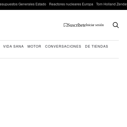
esupuestos Generales Estado
Reactores nucleares Europa
Tom Holland Zenda
Suscríbete
Iniciar sesión
VIDA SANA
MOTOR
CONVERSACIONES
DE TIENDAS