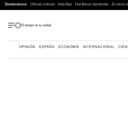
Destacamos:
Últimas noticias
Aída Bao
Fed Banco Santander
En tierra 
El tiempo en tu ciudad
OPINIÓN
ESPAÑA
ECONOMÍA
INTERNACIONAL
CIEN