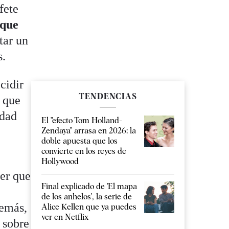
fete
 que
tar un
s.
cidir
TENDENCIAS
y que
idad
El "efecto Tom Holland-
Zendaya" arrasa en 2026: la
doble apuesta que los
convierte en los reyes de
Hollywood
ner que
Final explicado de 'El mapa
de los anhelos', la serie de
demás,
Alice Kellen que ya puedes
ver en Netflix
 sobre