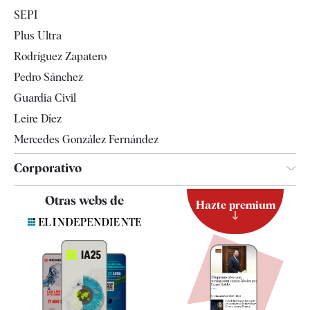
Economía
SEPI
Internacional
Plus Ultra
Gente
Rodríguez Zapatero
Televisión
Pedro Sánchez
Tendencias
Guardia Civil
Leire Díez
Mercedes González Fernández
Corporativo
Contacto
Otras webs de
Hazte premium
Suscripción
Newsletter
Apps
Quiénes somos
Especificaciones