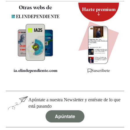
Contacto
Otras webs de
Hazte premium
Suscripción
Newsletter
Apps
Quiénes somos
Especificaciones
ia.elindependiente.com
Suscríbete
Apúntate a nuestra Newsletter y entérate de lo que
está pasando
Apúntate