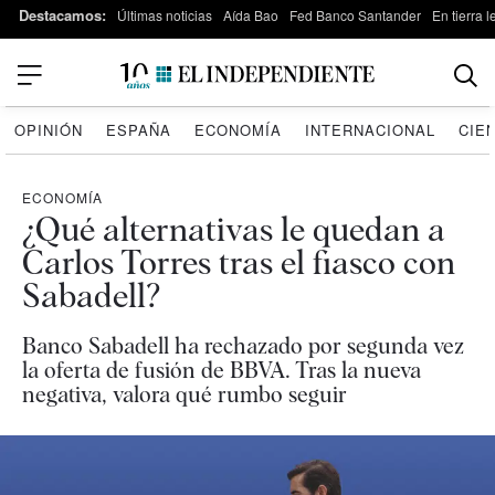
Destacamos:
Últimas noticias
Aída Bao
Fed Banco Santander
En tierra 
OPINIÓN
ESPAÑA
ECONOMÍA
INTERNACIONAL
CIE
ECONOMÍA
¿Qué alternativas le quedan a
Carlos Torres tras el fiasco con
Sabadell?
Banco Sabadell ha rechazado por segunda vez
la oferta de fusión de BBVA. Tras la nueva
negativa, valora qué rumbo seguir