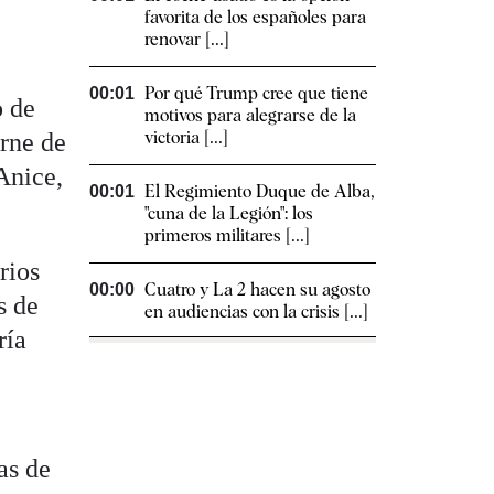
favorita de los españoles para
renovar [...]
Por qué Trump cree que tiene
00:01
o de
motivos para alegrarse de la
victoria [...]
arne de
Anice,
El Regimiento Duque de Alba,
00:01
"cuna de la Legión": los
primeros militares [...]
rios
Cuatro y La 2 hacen su agosto
00:00
s de
en audiencias con la crisis [...]
ría
as de