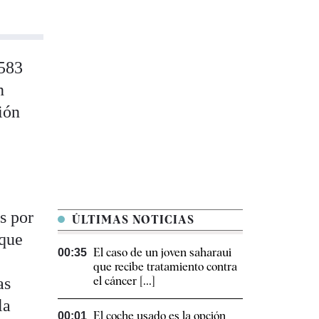
.583
n
ión
s por
ÚLTIMAS NOTICIAS
 que
El caso de un joven saharaui
00:35
que recibe tratamiento contra
as
el cáncer [...]
la
El coche usado es la opción
00:01