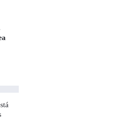
s
ea
stá
s
e