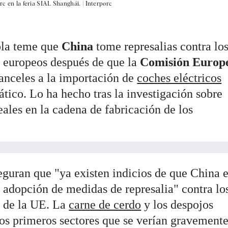
orc en la feria SIAL Shanghái. |
Interporc
ola teme que
China
tome represalias contra lo
s europeos después de que la
Comisión Europ
anceles a la importación de
coches eléctricos
ático. Lo ha hecho tras la investigación sobre
ales en la cadena de fabricación de los
eguran que "ya existen indicios de que China e
 adopción de medidas de represalia" contra lo
s de la UE. La
carne de cerdo
y los despojos
los primeros sectores que se verían gravement