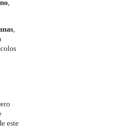
uno
,
anas
,
n
ocolos
rero
e
de este