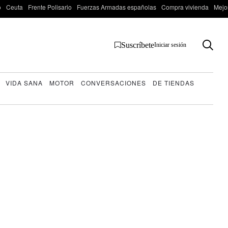
o
Ceuta
Frente Polisario
Fuerzas Armadas españolas
Compra vivienda
Mejo
Suscríbete
Iniciar sesión
VIDA SANA
MOTOR
CONVERSACIONES
DE TIENDAS