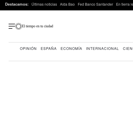
Destacamos:
Últimas noticias
Aída Bao
Fed Banco Santander
En tierra 
El tiempo en tu ciudad
OPINIÓN
ESPAÑA
ECONOMÍA
INTERNACIONAL
CIEN