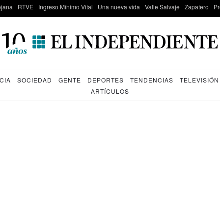
lejana
RTVE
Ingreso Mínimo Vital
Una nueva vida
Valle Salvaje
Zapatero
Pr
CIA
SOCIEDAD
GENTE
DEPORTES
TENDENCIAS
TELEVISIÓN
ARTÍCULOS