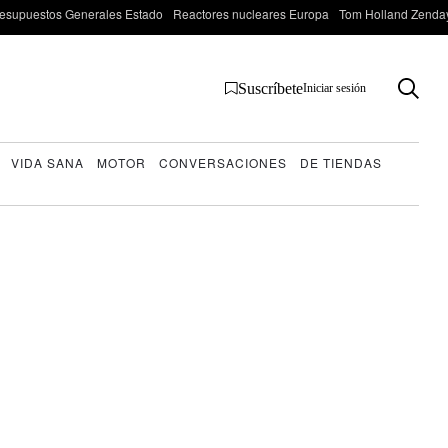
esupuestos Generales Estado
Reactores nucleares Europa
Tom Holland Zenda
Suscríbete
Iniciar sesión
VIDA SANA
MOTOR
CONVERSACIONES
DE TIENDAS