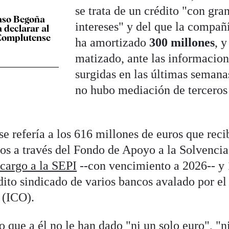
se trata de un crédito "con gra
caso Begoña
intereses" y del que la compañ
 declarar al
 Complutense
ha amortizado
300 millones
, y
matizado, ante las informacio
surgidas en las últimas semana
no hubo mediación de terceros
e refería a los 616 millones de euros que reci
los a través del Fondo de Apoyo a la Solvencia
cargo a la SEPI
--con vencimiento a 2026-- y
dito sindicado de varios bancos avalado por el
l (ICO).
que a él no le han dado "ni un solo euro", "ni