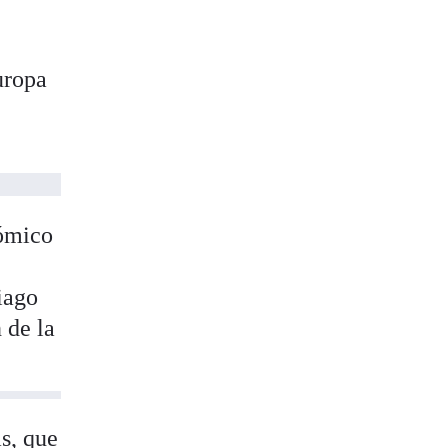
uropa
nómico
iago
 de la
s, que