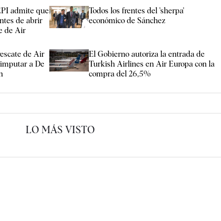
EPI admite que
Todos los frentes del 'sherpa'
ntes de abrir
económico de Sánchez
e de Air
rescate de Air
El Gobierno autoriza la entrada de
 imputar a De
Turkish Airlines en Air Europa con la
n
compra del 26,5%
LO MÁS VISTO