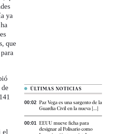
ndes
ía ya
 ha
nes
s, que
 para
bió
 de
ÚLTIMAS NOTICIAS
 141
Paz Vega es una sargento de la
00:02
Guardia Civil en la nueva [...]
EEUU mueve ficha para
00:01
designar al Polisario como
 el