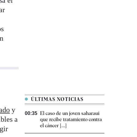
sa el
ar
os
ón
s
ÚLTIMAS NOTICIAS
tado
y
El caso de un joven saharaui
00:35
ibles a
que recibe tratamiento contra
el cáncer [...]
gir