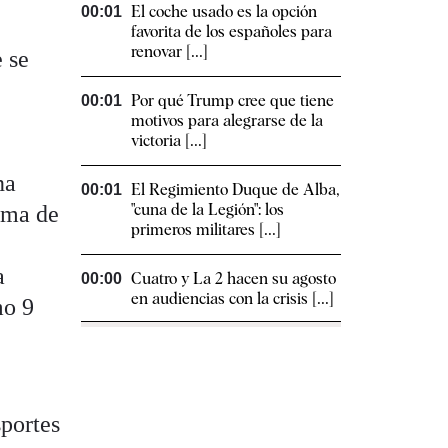
El coche usado es la opción
00:01
favorita de los españoles para
renovar [...]
e se
Por qué Trump cree que tiene
00:01
motivos para alegrarse de la
victoria [...]
na
El Regimiento Duque de Alba,
00:01
"cuna de la Legión": los
rama de
primeros militares [...]
a
Cuatro y La 2 hacen su agosto
00:00
en audiencias con la crisis [...]
mo 9
sportes