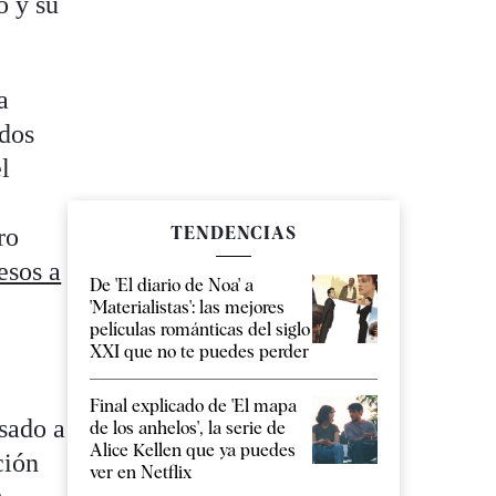
o y su
a
odos
l
ro
TENDENCIAS
esos a
De 'El diario de Noa' a
'Materialistas': las mejores
películas románticas del siglo
XXI que no te puedes perder
Final explicado de 'El mapa
usado a
de los anhelos', la serie de
Alice Kellen que ya puedes
ción
ver en Netflix