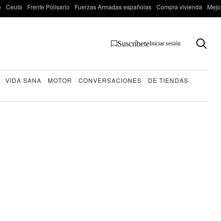
o
Ceuta
Frente Polisario
Fuerzas Armadas españolas
Compra vivienda
Mejo
Suscríbete
Iniciar sesión
VIDA SANA
MOTOR
CONVERSACIONES
DE TIENDAS