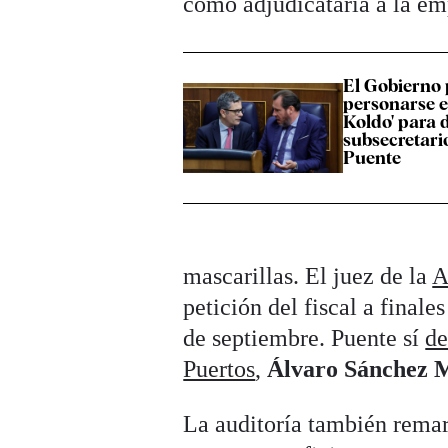
como adjudicataria a la em
El Gobierno 
personarse en
Koldo' para 
subsecretari
Puente
mascarillas. El juez de la
A
petición del fiscal a final
de septiembre. Puente sí
de
Puertos
,
Álvaro Sánchez 
La auditoría también remar