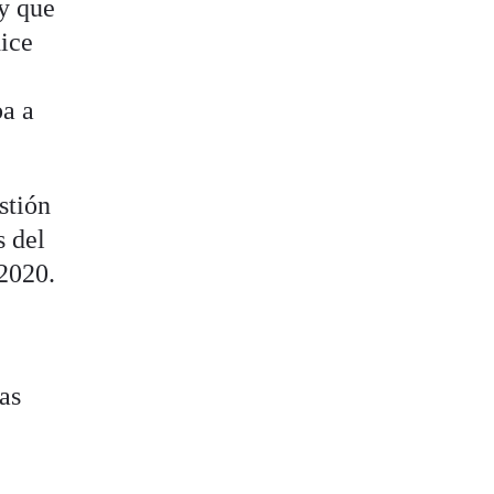
y que
dice
ba a
stión
s del
 2020.
as