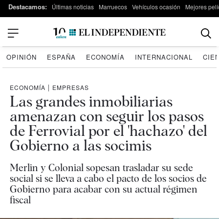
Destacamos:
Últimas noticias
Marruecos
Vehículos ocasión
Mejores pelí
OPINIÓN
ESPAÑA
ECONOMÍA
INTERNACIONAL
CIE
ECONOMÍA
|
EMPRESAS
Las grandes inmobiliarias
amenazan con seguir los pasos
de Ferrovial por el 'hachazo' del
Gobierno a las socimis
Merlin y Colonial sopesan trasladar su sede
social si se lleva a cabo el pacto de los socios de
Gobierno para acabar con su actual régimen
fiscal