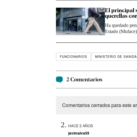
El principal
querellas co
Ha quedado pend
Estado (Muface)
FUNCIONARIOS
MINISTERIO DE SANID
2 Comentarios
Comentarios cerrados para este art
HACE 2 AÑOS
javimalva59