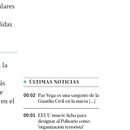
ulares
didas
 la
ás
ÚLTIMAS NOTICIAS
ue
Paz Vega es una sargento de la
00:02
 en el
Guardia Civil en la nueva [...]
EEUU mueve ficha para
00:01
designar al Polisario como
"organización terrorista"