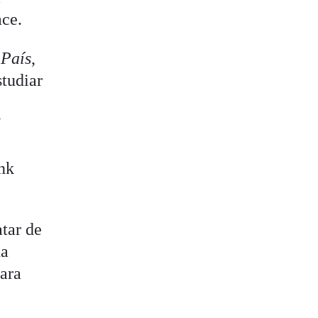
ace.
 País
,
tudiar
V
nk
atar de
na
para