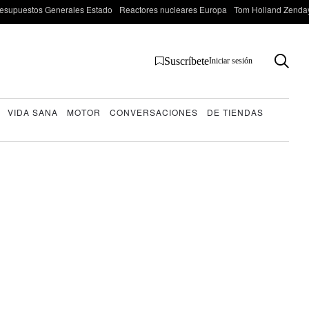
esupuestos Generales Estado
Reactores nucleares Europa
Tom Holland Zenda
Suscríbete
Iniciar sesión
VIDA SANA
MOTOR
CONVERSACIONES
DE TIENDAS