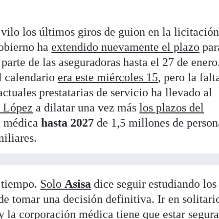
vilo los últimos giros de guion en la licitación
Gobierno ha
extendido nuevamente el plazo
par
 parte de las aseguradoras hasta el 27 de enero
l calendario
era este miércoles 15
, pero la falt
ctuales prestatarias de servicio ha llevado al
r López
a dilatar una vez más
los plazos del
ia médica
hasta 2027
de 1,5 millones de person
iliares.
r tiempo.
Solo
Asisa
dice seguir estudiando los
e tomar una decisión definitiva. Ir en solitario
s y la corporación médica tiene que estar segur