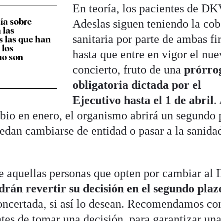
En teoría, los pacientes de DK
ía sobre
Adeslas siguen teniendo la cob
 las
sanitaria por parte de ambas f
 las que han
 los
hasta que entre en vigor el nu
no son
concierto, fruto de una
prórro
obligatoria dictada por el
Ejecutivo hasta el 1 de abril
.
io en enero, el organismo abrirá un segundo 
uedan cambiarse de entidad o pasar a la sanida
e aquellas personas que opten por cambiar al
drán revertir su decisión en el segundo pla
concertada, si así lo desean. Recomendamos co
ntes de tomar una decisión, para garantizar un