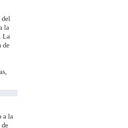
 del
a la
. La
a de
as,
 a la
a de