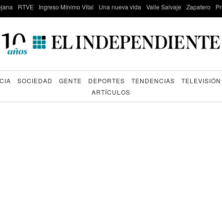
lejana
RTVE
Ingreso Mínimo Vital
Una nueva vida
Valle Salvaje
Zapatero
Pr
CIA
SOCIEDAD
GENTE
DEPORTES
TENDENCIAS
TELEVISIÓN
ARTÍCULOS