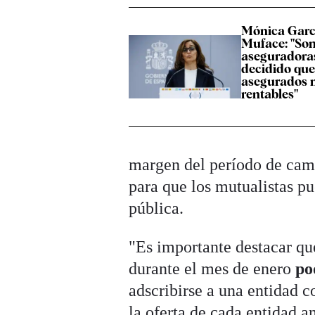
Mónica Garc
Muface: "Son
aseguradoras
decidido que
asegurados 
rentables"
margen del período de camb
para que los mutualistas p
pública.
"Es importante destacar qu
durante el mes de enero
po
adscribirse a una entidad 
la oferta de cada entidad a