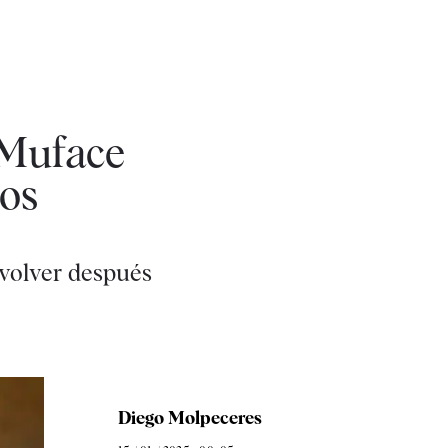
 Muface
ios
 volver después
Diego Molpeceres