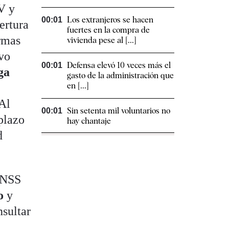
V y
Los extranjeros se hacen
00:01
ertura
fuertes en la compra de
irmas
vivienda pese al [...]
evo
Defensa elevó 10 veces más el
00:01
ga
gasto de la administración que
en [...]
 Al
Sin setenta mil voluntarios no
00:01
plazo
hay chantaje
d
 INSS
zo
y
nsultar
a