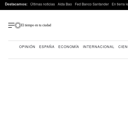
Destacamos:
Últimas noticias
Aída Bao
Fed Banco Santander
En tierra 
El tiempo en tu ciudad
OPINIÓN
ESPAÑA
ECONOMÍA
INTERNACIONAL
CIEN