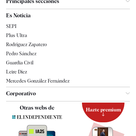
Principales secciones
España
Es Noticia
Economía
SEPI
Internacional
Plus Ultra
Gente
Rodríguez Zapatero
Televisión
Pedro Sánchez
Tendencias
Guardia Civil
Leire Díez
Mercedes González Fernández
Corporativo
Contacto
Otras webs de
Hazte premium
Suscripción
Newsletter
Apps