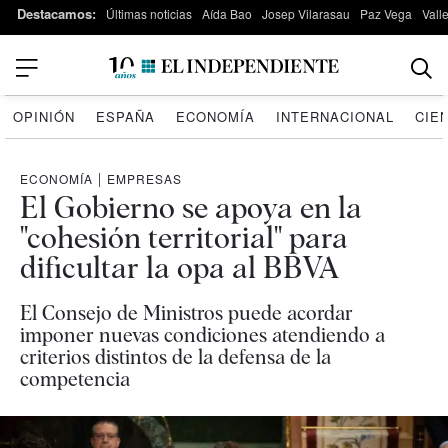
Destacamos:
Últimas noticias
Aída Bao
Josep Vilarasau
Paz Vega
Vall
OPINIÓN
ESPAÑA
ECONOMÍA
INTERNACIONAL
CIE
ECONOMÍA
|
EMPRESAS
El Gobierno se apoya en la
"cohesión territorial" para
dificultar la opa al BBVA
El Consejo de Ministros puede acordar
imponer nuevas condiciones atendiendo a
criterios distintos de la defensa de la
competencia