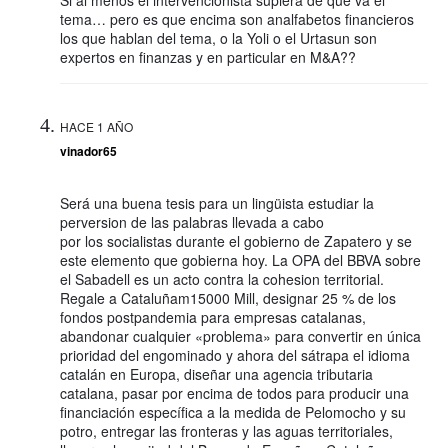
Si al menos el intervencionista supiera de qué va el
tema… pero es que encima son analfabetos financieros
los que hablan del tema, o la Yoli o el Urtasun son
expertos en finanzas y en particular en M&A??
HACE 1 AÑO
vinador65
Será una buena tesis para un lingüista estudiar la
perversion de las palabras llevada a cabo
por los socialistas durante el gobierno de Zapatero y se
este elemento que gobierna hoy. La OPA del BBVA sobre
el Sabadell es un acto contra la cohesion territorial.
Regale a Cataluñam15000 Mill, designar 25 % de los
fondos postpandemia para empresas catalanas,
abandonar cualquier «problema» para convertir en única
prioridad del engominado y ahora del sátrapa el idioma
catalán en Europa, diseñar una agencia tributaria
catalana, pasar por encima de todos para producir una
financiación específica a la medida de Pelomocho y su
potro, entregar las fronteras y las aguas territoriales,