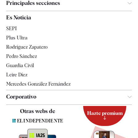
Principales secciones
España
Es Noticia
Economía
SEPI
Internacional
Plus Ultra
Gente
Rodríguez Zapatero
Televisión
Pedro Sánchez
Tendencias
Guardia Civil
Leire Díez
Mercedes González Fernández
Corporativo
Contacto
Otras webs de
Hazte premium
Suscripción
Newsletter
Apps