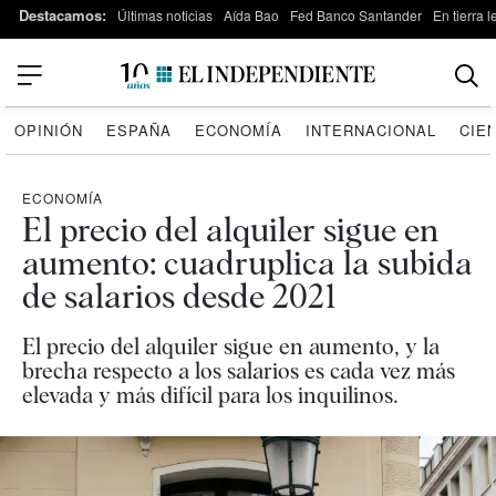
Destacamos:
Últimas noticias
Aída Bao
Fed Banco Santander
En tierra 
OPINIÓN
ESPAÑA
ECONOMÍA
INTERNACIONAL
CIE
ECONOMÍA
El precio del alquiler sigue en
aumento: cuadruplica la subida
de salarios desde 2021
El precio del alquiler sigue en aumento, y la
brecha respecto a los salarios es cada vez más
elevada y más difícil para los inquilinos.