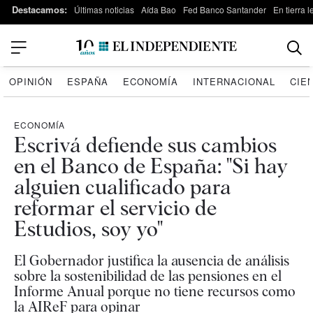
Destacamos:
Últimas noticias
Aída Bao
Fed Banco Santander
En tierra 
OPINIÓN
ESPAÑA
ECONOMÍA
INTERNACIONAL
CIE
ECONOMÍA
Escrivá defiende sus cambios
en el Banco de España: "Si hay
alguien cualificado para
reformar el servicio de
Estudios, soy yo"
El Gobernador justifica la ausencia de análisis
sobre la sostenibilidad de las pensiones en el
Informe Anual porque no tiene recursos como
la AIReF para opinar