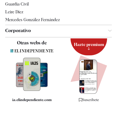
Guardia Civil
Leire Díez
Mercedes González Fernández
Corporativo
Contacto
Otras webs de
Hazte premium
Suscripción
Newsletter
Apps
Quiénes somos
Especificaciones
ia.elindependiente.com
Suscríbete