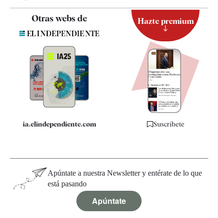
Contacto
Otras webs de
Hazte premium
Suscripción
Newsletter
Apps
Quiénes somos
Especificaciones
ia.elindependiente.com
Suscríbete
Apúntate a nuestra Newsletter y entérate de lo que
está pasando
Apúntate