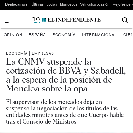
Destacamos:
Últimas noticias
Marruecos
Vehículos ocasión
Mejores pelí
OPINIÓN
ESPAÑA
ECONOMÍA
INTERNACIONAL
CIE
ECONOMÍA
|
EMPRESAS
La CNMV suspende la
cotización de BBVA y Sabadell,
a la espera de la posición de
Moncloa sobre la opa
El supervisor de los mercados deja en
suspenso la negociación de los títulos de las
entidades minutos antes de que Cuerpo hable
tras el Consejo de Ministros