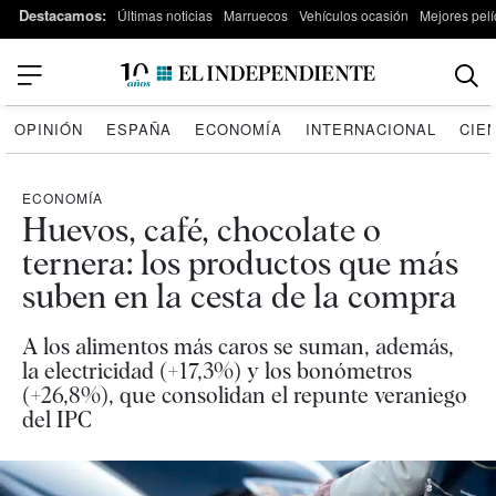
Destacamos:
Últimas noticias
Marruecos
Vehículos ocasión
Mejores pelí
OPINIÓN
ESPAÑA
ECONOMÍA
INTERNACIONAL
CIE
ECONOMÍA
Huevos, café, chocolate o
ternera: los productos que más
suben en la cesta de la compra
A los alimentos más caros se suman, además,
la electricidad (+17,3%) y los bonómetros
(+26,8%), que consolidan el repunte veraniego
del IPC