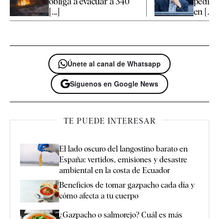
obliga a evacuar a 340
pedir 
[...]
en [...]
Únete al canal de Whatsapp
Síguenos en Google News
TE PUEDE INTERESAR
El lado oscuro del langostino barato en
España: vertidos, emisiones y desastre
ambiental en la costa de Ecuador
Beneficios de tomar gazpacho cada día y
cómo afecta a tu cuerpo
¿Gazpacho o salmorejo? Cuál es más