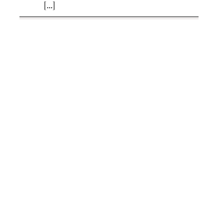
[...]