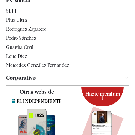
Es Noticia
Economía
SEPI
Internacional
Plus Ultra
Gente
Rodríguez Zapatero
Televisión
Pedro Sánchez
Tendencias
Guardia Civil
Leire Díez
Mercedes González Fernández
Corporativo
Contacto
Otras webs de
Hazte premium
Suscripción
Newsletter
Apps
Quiénes somos
Especificaciones