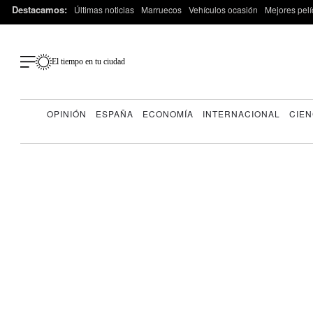
Destacamos:
Últimas noticias
Marruecos
Vehículos ocasión
Mejores pelí
El tiempo en tu ciudad
OPINIÓN
ESPAÑA
ECONOMÍA
INTERNACIONAL
CIEN