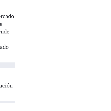
ercado
de
ende
s
tado
tación