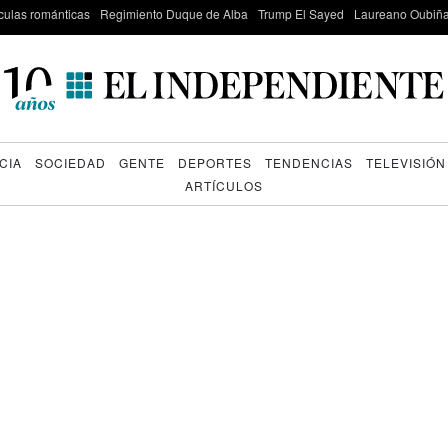
culas románticas
Regimiento Duque de Alba
Trump El Sayed
Laureano Oubiña
CIA
SOCIEDAD
GENTE
DEPORTES
TENDENCIAS
TELEVISIÓN
ARTÍCULOS