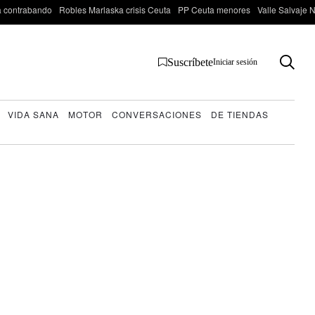
 contrabando
Robles Marlaska crisis Ceuta
PP Ceuta menores
Valle Salvaje N
Suscríbete
Iniciar sesión
VIDA SANA
MOTOR
CONVERSACIONES
DE TIENDAS