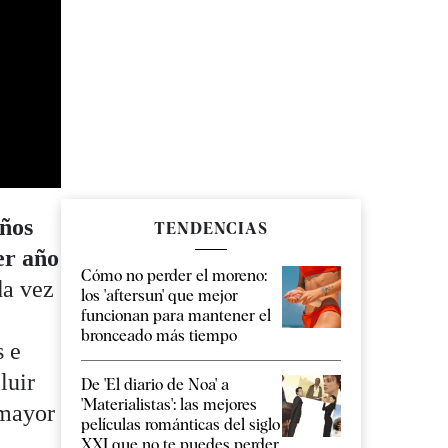
años
TENDENCIAS
er año
Cómo no perder el moreno:
da vez
los 'aftersun' que mejor
funcionan para mantener el
s
bronceado más tiempo
s e
luir
De 'El diario de Noa' a
'Materialistas': las mejores
 mayor
películas románticas del siglo
XXI que no te puedes perder