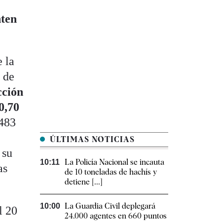
nten
 la
 de
cción
0,70
5483
ÚLTIMAS NOTICIAS
 su
La Policía Nacional se incauta
10:11
as
de 10 toneladas de hachís y
detiene [...]
La Guardia Civil deplegará
10:00
l 20
24.000 agentes en 660 puntos