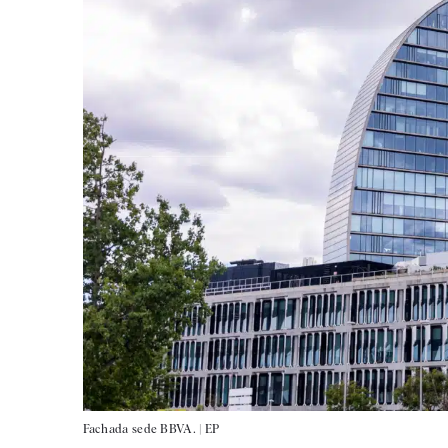
Fachada sede BBVA. |
EP