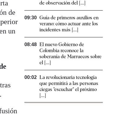
rta
de observación del [...]
ión de
Guía de primeros auxilios en
09:30
perior
verano: cómo actuar ante los
incidentes más [...]
 en un
El nuevo Gobierno de
08:48
Colombia reconoce la
soberanía de Marruecos sobre
el [...]
 de
La revolucionaria tecnología
00:02
que permitirá a las personas
tras
ciegas "escuchar" el próximo
.
[...]
fusión