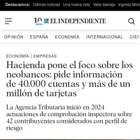
Destacamos:
Últimas noticias
Una nueva vida
Valle Salvaje
Ingreso Míni
OPINIÓN
ESPAÑA
ECONOMÍA
INTERNACIONAL
CIE
ECONOMÍA
|
EMPRESAS
Hacienda pone el foco sobre los
neobancos: pide información
de 40.000 cuentas y más de un
millón de tarjetas
La Agencia Tributaria inició en 2024
actuaciones de comprobación inspectora sobre
42 contribuyentes considerados con perfil de
riesgo