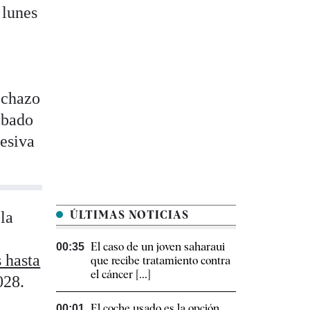
 lunes
rechazo
sábado
resiva
la
ÚLTIMAS NOTICIAS
El caso de un joven saharaui
00:35
 hasta
que recibe tratamiento contra
el cáncer [...]
028.
El coche usado es la opción
00:01