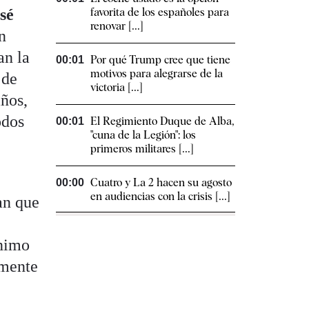
sé
favorita de los españoles para
renovar [...]
in
an la
Por qué Trump cree que tiene
00:01
motivos para alegrarse de la
 de
victoria [...]
años,
odos
El Regimiento Duque de Alba,
00:01
"cuna de la Legión": los
primeros militares [...]
Cuatro y La 2 hacen su agosto
00:00
en audiencias con la crisis [...]
an que
ínimo
amente