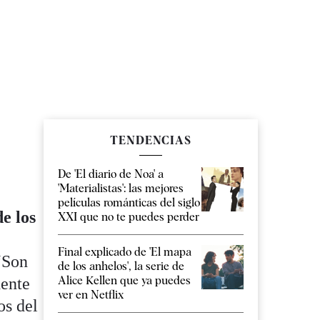
TENDENCIAS
De 'El diario de Noa' a
'Materialistas': las mejores
películas románticas del siglo
e los
XXI que no te puedes perder
Final explicado de 'El mapa
 “Son
de los anhelos', la serie de
Alice Kellen que ya puedes
dente
ver en Netflix
os del