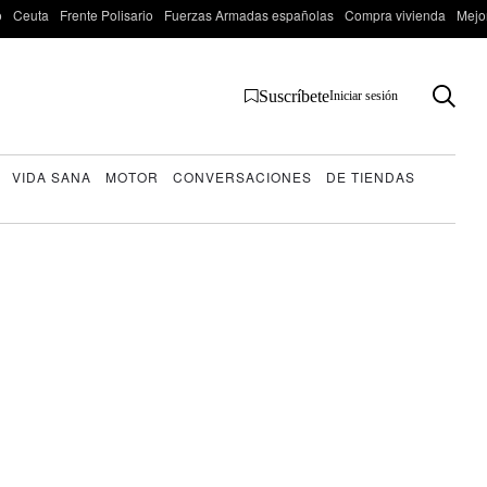
o
Ceuta
Frente Polisario
Fuerzas Armadas españolas
Compra vivienda
Mejo
Suscríbete
Iniciar sesión
VIDA SANA
MOTOR
CONVERSACIONES
DE TIENDAS