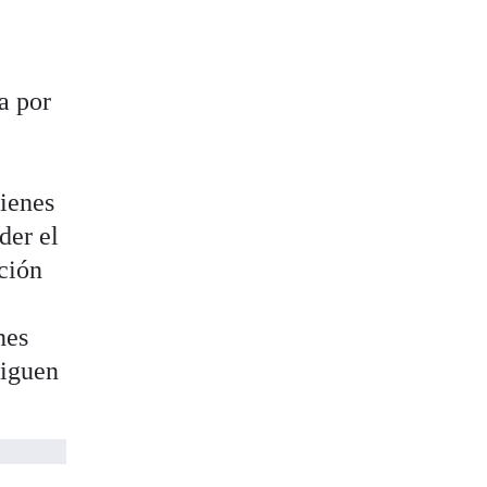
a por
uienes
der el
ción
nes
siguen