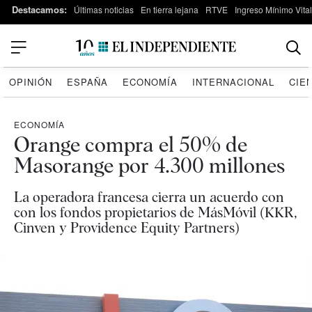
Destacamos:
Últimas noticias
En tierra lejana
RTVE
Ingreso Mínimo Vital
OPINIÓN
ESPAÑA
ECONOMÍA
INTERNACIONAL
CIE
ECONOMÍA
Orange compra el 50% de
Masorange por 4.300 millones
La operadora francesa cierra un acuerdo con
con los fondos propietarios de MásMóvil (KKR,
Cinven y Providence Equity Partners)