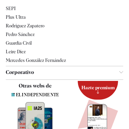
Economía
SEPI
Internacional
Plus Ultra
Gente
Rodríguez Zapatero
Televisión
Pedro Sánchez
Tendencias
Guardia Civil
Leire Díez
Mercedes González Fernández
Corporativo
Contacto
Otras webs de
Hazte premium
Suscripción
Newsletter
Apps
Quiénes somos
Especificaciones