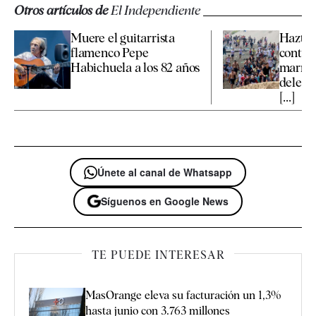
Otros artículos de
El Independiente
Muere el guitarrista
Hazte 
flamenco Pepe
contra
Habichuela a los 82 años
marroq
delega
[...]
Únete al canal de Whatsapp
Síguenos en Google News
TE PUEDE INTERESAR
MasOrange eleva su facturación un 1,3%
hasta junio con 3.763 millones