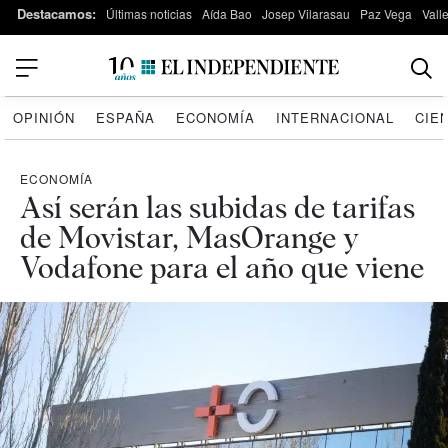
Destacamos:
Últimas noticias
Aída Bao
Josep Vilarasau
Paz Vega
Vall
OPINIÓN
ESPAÑA
ECONOMÍA
INTERNACIONAL
CIE
ECONOMÍA
Así serán las subidas de tarifas
de Movistar, MasOrange y
Vodafone para el año que viene