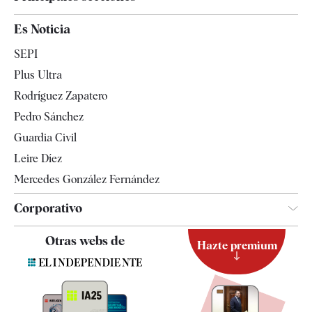
España
Es Noticia
Economía
SEPI
Internacional
Plus Ultra
Gente
Rodríguez Zapatero
Televisión
Pedro Sánchez
Tendencias
Guardia Civil
Leire Díez
Mercedes González Fernández
Corporativo
Contacto
Otras webs de
Hazte premium
Suscripción
Newsletter
Apps