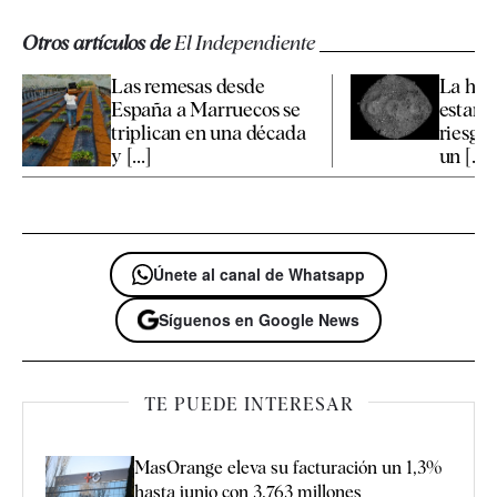
Otros artículos de
El Independiente
Las remesas desde
La hu
España a Marruecos se
estar p
triplican en una década
riesgo
y [...]
un [...]
Únete al canal de Whatsapp
Síguenos en Google News
TE PUEDE INTERESAR
MasOrange eleva su facturación un 1,3%
hasta junio con 3.763 millones