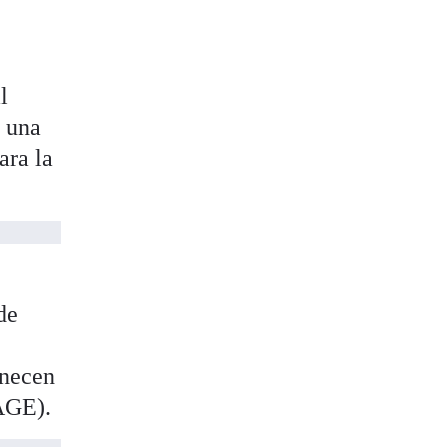
l
a una
ara la
de
enecen
GE).