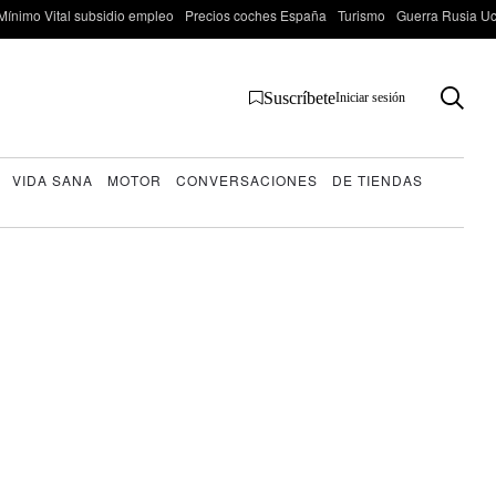
Mínimo Vital subsidio empleo
Precios coches España
Turismo
Guerra Rusia Ucr
Suscríbete
Iniciar sesión
VIDA SANA
MOTOR
CONVERSACIONES
DE TIENDAS