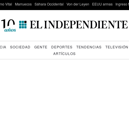
mo Vital
Marruecos
Sáhara Occidental
Von der Leyen
EEUU armas
Ingreso 
CIA
SOCIEDAD
GENTE
DEPORTES
TENDENCIAS
TELEVISIÓN
ARTÍCULOS