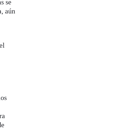
as se
a, aún
el
mos
ra
de