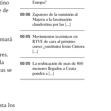
tino
Europa?
e de
Zapatero: de la sumisión al
00:06
Majzen a la fascinación
clandestina por las [...]
Movimientos tectónicos en
00:05
omará
RTVE de cara al próximo
curso: ¿sustituirá Jesús Cintora
[...]
res.
la
La reubicación de más de 800
00:05
menores llegados a Ceuta
as se
pondrá a [...]
sta los