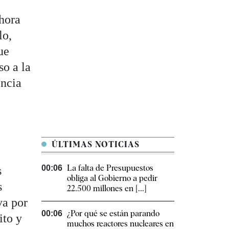
ahora
lo,
ue
so a la
encia
ÚLTIMAS NOTICIAS
La falta de Presupuestos
00:06
s
obliga al Gobierno a pedir
s
22.500 millones en [...]
va por
¿Por qué se están parando
00:06
ito y
muchos reactores nucleares en