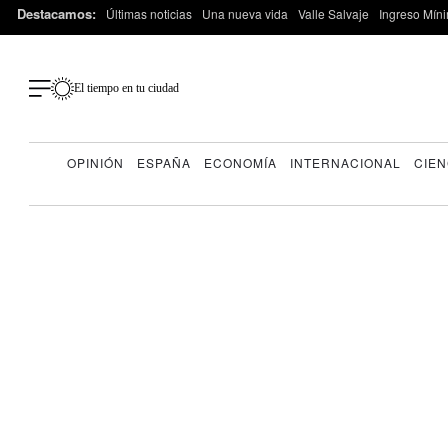
Destacamos:
Últimas noticias
Una nueva vida
Valle Salvaje
Ingreso Míni
El tiempo en tu ciudad
OPINIÓN
ESPAÑA
ECONOMÍA
INTERNACIONAL
CIEN