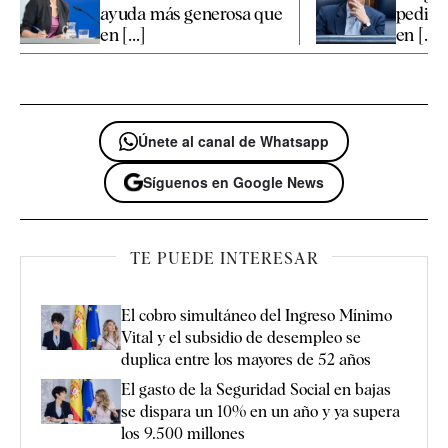
ayuda más generosa que
pedir 
en [...]
en [...]
Únete al canal de Whatsapp
Síguenos en Google News
TE PUEDE INTERESAR
El cobro simultáneo del Ingreso Mínimo
Vital y el subsidio de desempleo se
duplica entre los mayores de 52 años
El gasto de la Seguridad Social en bajas
se dispara un 10% en un año y ya supera
los 9.500 millones