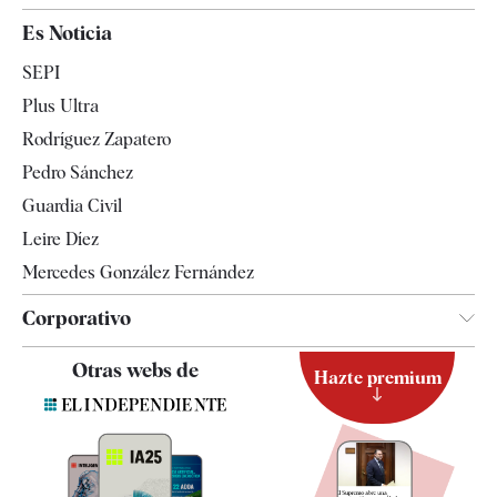
España
Es Noticia
Economía
SEPI
Internacional
Plus Ultra
Gente
Rodríguez Zapatero
Televisión
Pedro Sánchez
Tendencias
Guardia Civil
Leire Díez
Mercedes González Fernández
Corporativo
Contacto
Otras webs de
Hazte premium
Suscripción
Newsletter
Apps
Quiénes somos