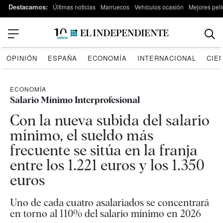
Destacamos:
Últimas noticias
Marruecos
Vehículos ocasión
Mejores pelí
OPINIÓN
ESPAÑA
ECONOMÍA
INTERNACIONAL
CIE
ECONOMÍA
Salario Mínimo Interprofesional
Con la nueva subida del salario
mínimo, el sueldo más
frecuente se sitúa en la franja
entre los 1.221 euros y los 1.350
euros
Uno de cada cuatro asalariados se concentrará
en torno al 110% del salario mínimo en 2026