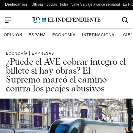
Destacamos:
Últimas noticias
Indra
Valle Salvaje avance semanal
La Pr
OPINIÓN
ESPAÑA
ECONOMÍA
INTERNACIONAL
CIE
ECONOMÍA
|
EMPRESAS
¿Puede el AVE cobrar íntegro el
billete si hay obras? El
Supremo marcó el camino
contra los peajes abusivos