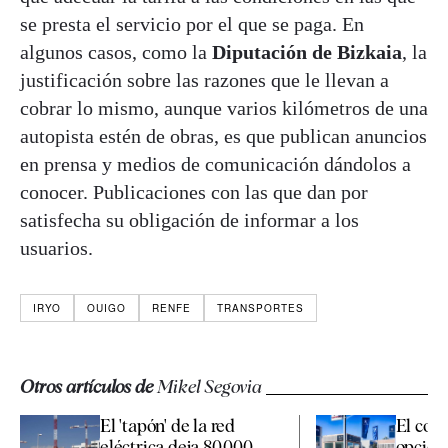
se presta el servicio por el que se paga. En
algunos casos, como la
Diputación de Bizkaia
, la
justificación sobre las razones que le llevan a
cobrar lo mismo, aunque varios kilómetros de una
autopista estén de obras, es que publican anuncios
en prensa y medios de comunicación dándolos a
conocer. Publicaciones con las que dan por
satisfecha su obligación de informar a los
usuarios.
IRYO
OUIGO
RENFE
TRANSPORTES
Otros artículos de
Mikel Segovia
El 'tapón' de la red
El coch
eléctrica deja 80.000
opción 