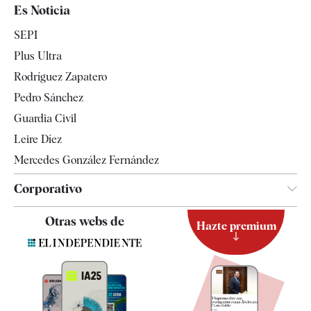
España
Es Noticia
Economía
SEPI
Internacional
Plus Ultra
Gente
Rodríguez Zapatero
Televisión
Pedro Sánchez
Tendencias
Guardia Civil
Leire Díez
Mercedes González Fernández
Corporativo
Contacto
Otras webs de
Hazte premium
Suscripción
Newsletter
Apps
Quiénes somos