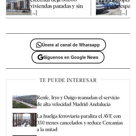
viviendas paradas y sin
españo
[...]
[...]
Únete al canal de Whatsapp
Síguenos en Google News
TE PUEDE INTERESAR
Renfe, Iryo y Ouigo reanudan el servicio
de alta velocidad Madrid-Andalucía
La huelga ferroviaria paraliza el AVE con
350 trenes cancelados y reduce Cercanías
a la mitad