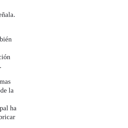
o
eñala.
mbién
ción
.
amas
 de la
ipal ha
bricar