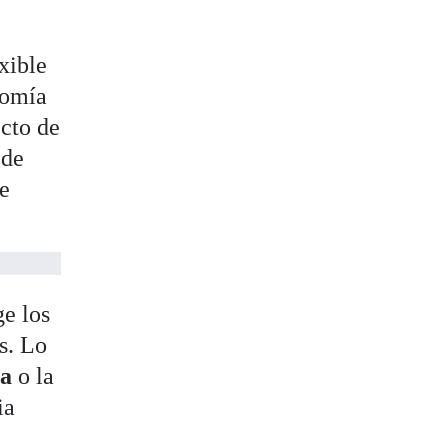
xible
nomía
cto de
 de
de
ge los
s. Lo
ia
o la
ia