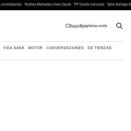
 contrabando
Robles Marlaska crisis Ceuta
PP Ceuta menores
Valle Salvaje N
Suscríbete
Iniciar sesión
VIDA SANA
MOTOR
CONVERSACIONES
DE TIENDAS