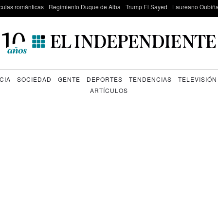
culas románticas
Regimiento Duque de Alba
Trump El Sayed
Laureano Oubiña
CIA
SOCIEDAD
GENTE
DEPORTES
TENDENCIAS
TELEVISIÓN
ARTÍCULOS