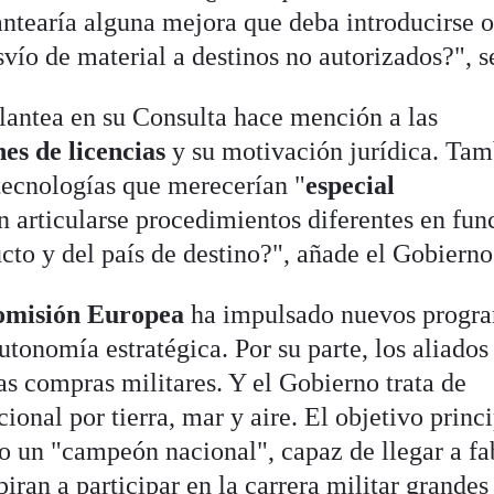
lantearía alguna mejora que deba introducirse 
esvío de material a destinos no autorizados?", s
plantea en su Consulta hace mención a las
es de licencias
y su motivación jurídica. Ta
 tecnologías que merecerían "
especial
n articularse procedimientos diferentes en fun
ucto y del país de destino?", añade el Gobierno
omisión Europea
ha impulsado nuevos progr
utonomía estratégica. Por su parte, los aliados
as compras militares. Y el Gobierno trata de
cional por tierra, mar y aire. El objetivo princ
 un "campeón nacional", capaz de llegar a fa
iran a participar en la carrera militar grandes