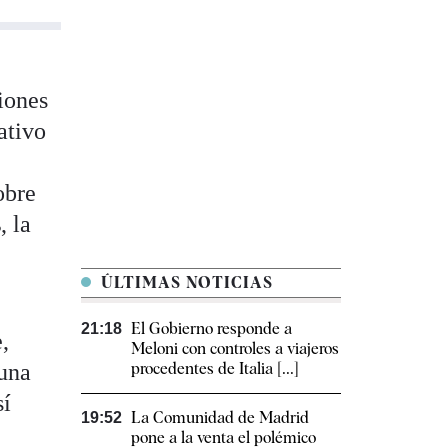
iones
ativo
obre
s
, la
ÚLTIMAS NOTICIAS
El Gobierno responde a
21:18
,
Meloni con controles a viajeros
 una
procedentes de Italia [...]
sí
La Comunidad de Madrid
19:52
pone a la venta el polémico