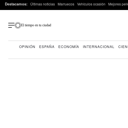
Destacamos:
Últimas noticias
Marruecos
Vehículos ocasión
Mejores pelí
El tiempo en tu ciudad
OPINIÓN
ESPAÑA
ECONOMÍA
INTERNACIONAL
CIEN