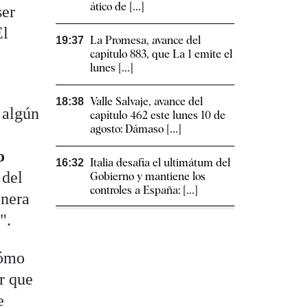
ático de [...]
ser
El
La Promesa, avance del
19:37
capítulo 883, que La 1 emite el
lunes [...]
Valle Salvaje, avance del
18:38
 algún
capítulo 462 este lunes 10 de
agosto: Dámaso [...]
o
Italia desafía el ultimátum del
16:32
 del
Gobierno y mantiene los
controles a España: [...]
enera
".
cómo
r que
e