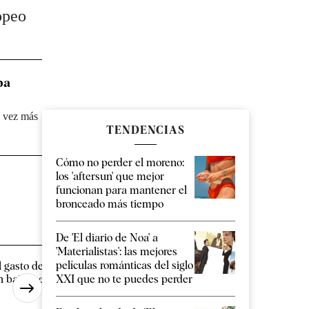
opeo
pa
a vez más
TENDENCIAS
Cómo no perder el moreno:
los 'aftersun' que mejor
funcionan para mantener el
bronceado más tiempo
De 'El diario de Noa' a
'Materialistas': las mejores
películas románticas del siglo
l gasto de la Seguridad Social
Marlaska dice que e
XXI que no te puedes perder
n bajas se dispara un 10% [...]
alertó de la crisis en 