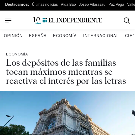
Destacamos:
Últimas noticias
Aída Bao
Josep Vilarasau
Paz Vega
Vall
OPINIÓN
ESPAÑA
ECONOMÍA
INTERNACIONAL
CIE
ECONOMÍA
Los depósitos de las familias
tocan máximos mientras se
reactiva el interés por las letras