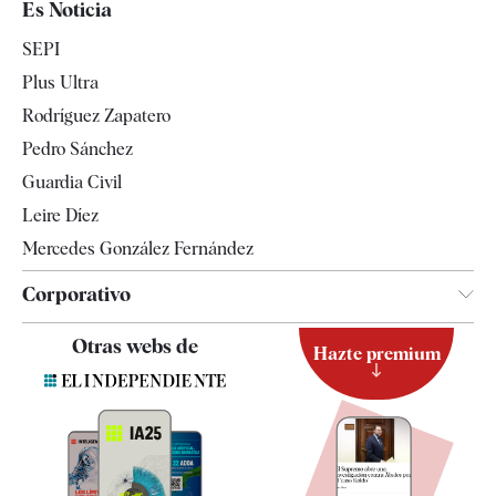
Es Noticia
Economía
SEPI
Internacional
Plus Ultra
Gente
Rodríguez Zapatero
Televisión
Pedro Sánchez
Tendencias
Guardia Civil
Leire Díez
Mercedes González Fernández
Corporativo
Contacto
Otras webs de
Hazte premium
Suscripción
Newsletter
Apps
Quiénes somos