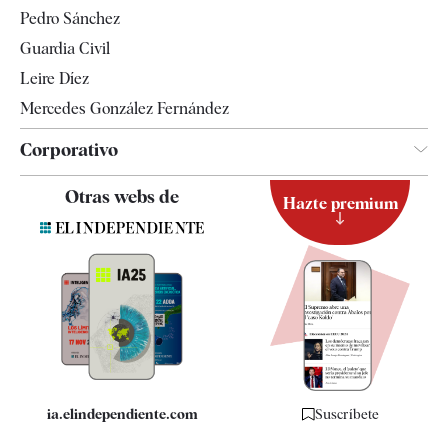
Televisión
Pedro Sánchez
Tendencias
Guardia Civil
Leire Díez
Mercedes González Fernández
Corporativo
Contacto
Otras webs de
Hazte premium
Suscripción
Newsletter
Apps
Quiénes somos
Especificaciones
ia.elindependiente.com
Suscríbete