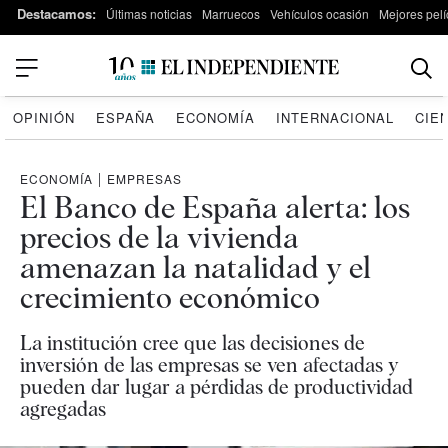
Destacamos:
Últimas noticias
Marruecos
Vehículos ocasión
Mejores pelí
OPINIÓN
ESPAÑA
ECONOMÍA
INTERNACIONAL
CIE
ECONOMÍA
|
EMPRESAS
El Banco de España alerta: los
precios de la vivienda
amenazan la natalidad y el
crecimiento económico
La institución cree que las decisiones de
inversión de las empresas se ven afectadas y
pueden dar lugar a pérdidas de productividad
agregadas