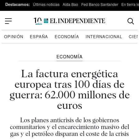
Destacamos:
Últimas noticias
Aída Bao
Fed Banco Santander
En tierra 
OPINIÓN
ESPAÑA
ECONOMÍA
INTERNACIONAL
CIE
ECONOMÍA
La factura energética
europea tras 100 días de
guerra: 62.000 millones de
euros
Los planes anticrisis de los gobiernos
comunitarios y el encarecimiento masivo del
gas y el petróleo disparan el coste de la crisis