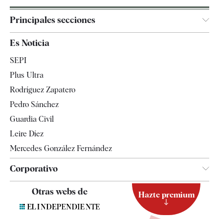
Principales secciones
España
Es Noticia
Economía
SEPI
Internacional
Plus Ultra
Gente
Rodríguez Zapatero
Televisión
Pedro Sánchez
Tendencias
Guardia Civil
Leire Díez
Mercedes González Fernández
Corporativo
Contacto
Otras webs de
Hazte premium
Suscripción
Newsletter