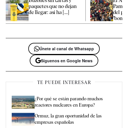
Buzones sin cartas y
El Arz
paquetes que no dejan
Pamplo
de llegar: así ha [...]
del pá
"bombar
Únete al canal de Whatsapp
Síguenos en Google News
TE PUEDE INTERESAR
¿Por qué se están parando muchos
reactores nucleares en Europa?
Ormuz, la gran oportunidad de las
empresas españolas