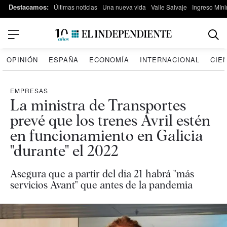
Destacamos:
Últimas noticias
Una nueva vida
Valle Salvaje
Ingreso Míni
OPINIÓN
ESPAÑA
ECONOMÍA
INTERNACIONAL
CIE
EMPRESAS
La ministra de Transportes
prevé que los trenes Avril estén
en funcionamiento en Galicia
"durante" el 2022
Asegura que a partir del día 21 habrá "más
servicios Avant" que antes de la pandemia