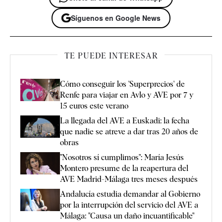
Síguenos en Google News
TE PUEDE INTERESAR
Cómo conseguir los 'Superprecios' de
Renfe para viajar en Avlo y AVE por 7 y
15 euros este verano
La llegada del AVE a Euskadi: la fecha
que nadie se atreve a dar tras 20 años de
obras
"Nosotros sí cumplimos": María Jesús
Montero presume de la reapertura del
AVE Madrid-Málaga tres meses después
Andalucía estudia demandar al Gobierno
por la interrupción del servicio del AVE a
Málaga: "Causa un daño incuantificable"