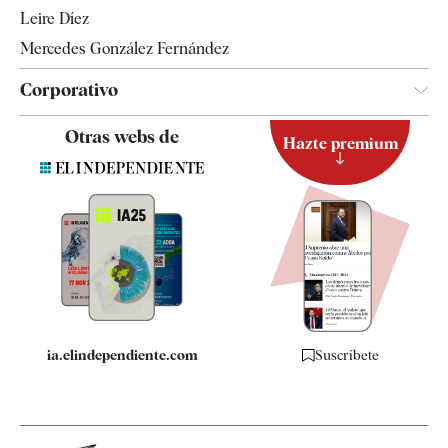
Leire Díez
Mercedes González Fernández
Corporativo
Contacto
Otras webs de
Hazte premium
Suscripción
Newsletter
Apps
Quiénes somos
Especificaciones
ia.elindependiente.com
Suscríbete