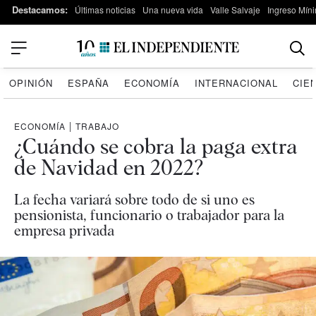
Destacamos:
Últimas noticias
Una nueva vida
Valle Salvaje
Ingreso Míni
OPINIÓN
ESPAÑA
ECONOMÍA
INTERNACIONAL
CIE
ECONOMÍA
|
TRABAJO
¿Cuándo se cobra la paga extra
de Navidad en 2022?
La fecha variará sobre todo de si uno es
pensionista, funcionario o trabajador para la
empresa privada