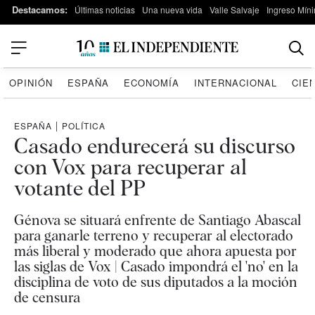
Destacamos:
Últimas noticias
Una nueva vida
Valle Salvaje
Ingreso Míni
OPINIÓN
ESPAÑA
ECONOMÍA
INTERNACIONAL
CIE
ESPAÑA
|
POLÍTICA
Casado endurecerá su discurso
con Vox para recuperar al
votante del PP
Génova se situará enfrente de Santiago Abascal
para ganarle terreno y recuperar al electorado
más liberal y moderado que ahora apuesta por
las siglas de Vox | Casado impondrá el 'no' en la
disciplina de voto de sus diputados a la moción
de censura