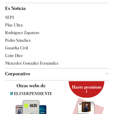
España
Es Noticia
Economía
SEPI
Internacional
Plus Ultra
Gente
Rodríguez Zapatero
Televisión
Pedro Sánchez
Tendencias
Guardia Civil
Leire Díez
Mercedes González Fernández
Corporativo
Contacto
Otras webs de
Hazte premium
Suscripción
Newsletter
Apps
Quiénes somos