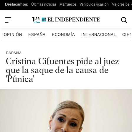
Destacamos:
Últimas noticias
Marruecos
Vehículos ocasión
Mejores pelí
OPINIÓN
ESPAÑA
ECONOMÍA
INTERNACIONAL
CIE
ESPAÑA
Cristina Cifuentes pide al juez
que la saque de la causa de
'Púnica'