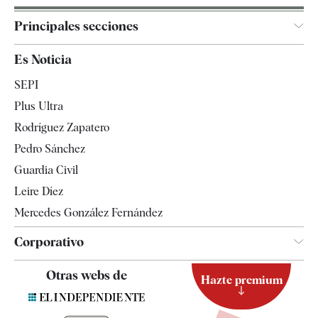
Principales secciones
España
Es Noticia
Economía
SEPI
Internacional
Plus Ultra
Gente
Rodríguez Zapatero
Televisión
Pedro Sánchez
Tendencias
Guardia Civil
Leire Díez
Mercedes González Fernández
Corporativo
Contacto
Otras webs de
Hazte premium
Suscripción
Newsletter