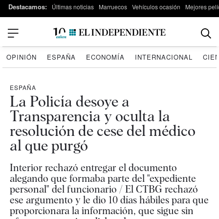
Destacamos:
Últimas noticias
Marruecos
Vehículos ocasión
Mejores pelí
OPINIÓN
ESPAÑA
ECONOMÍA
INTERNACIONAL
CIE
ESPAÑA
La Policía desoye a
Transparencia y oculta la
resolución de cese del médico
al que purgó
Interior rechazó entregar el documento
alegando que formaba parte del "expediente
personal" del funcionario / El CTBG rechazó
ese argumento y le dio 10 días hábiles para que
proporcionara la información, que sigue sin