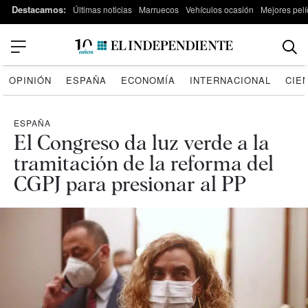
Destacamos:
Últimas noticias
Marruecos
Vehículos ocasión
Mejores pelí
OPINIÓN
ESPAÑA
ECONOMÍA
INTERNACIONAL
CIE
ESPAÑA
El Congreso da luz verde a la
tramitación de la reforma del
CGPJ para presionar al PP